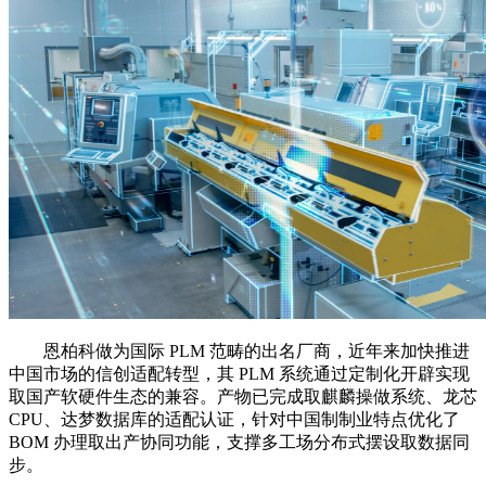
恩柏科做为国际 PLM 范畴的出名厂商，近年来加快推进
中国市场的信创适配转型，其 PLM 系统通过定制化开辟实现
取国产软硬件生态的兼容。产物已完成取麒麟操做系统、龙芯
CPU、达梦数据库的适配认证，针对中国制制业特点优化了
BOM 办理取出产协同功能，支撑多工场分布式摆设取数据同
步。