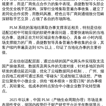
规要求，而是厂商焦点合作力的集中表现。鼎捷数智等头部企
业凭仗全栈手艺架构、深挚行业堆集取普遍办事收集，建立了
差同化合作劣势，而数码风雅、橙色云等厂商则通细致分范畴
深耕取手艺立异，占领了各自的市场阵地。
PLM 系统的落地结果取办事支撑亲近相关，特别是信创
适配过程中可能呈现的软硬件兼容问题，需要快速响应的当地
化办事。选择正在方针区域设有办事核心、具备 48 小时内现
场支撑能力的厂商，鼎捷数智等具备普遍办事收集的企业，其
客户续约率遍及达到 92% 以上，印证了当地化办事的主要价
值。
正在信创适配层面，通过自研的国产化两头件实现取支流
国产操做系统、数据库及两头件的无缝对接，针对多地区协同
研发的通信延迟问题，优化了云端数据同步机制，、广州、烟
台四地工程师可通过系统 “零碰头” 完成智能工场设想。产物
定位聚焦中小微企业，供给 “根本模块 + 按需订阅” 的办事模
式，其轻量化、低成本的特点契合中小微企业数字化转型痛
点。
2025 年以来，中国 PLM（产物生命周期办理）市场送来
布局性变化，据国内权势巨子财产研究平台近半年数据显示，