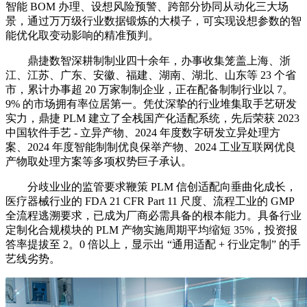
智能 BOM 办理、设想风险预警、跨部分协同从动化三大场
景，通过万万级行业数据锻炼的大模子，可实现设想参数的智
能优化取变动影响的精准预判。
鼎捷数智深耕制制业四十余年，办事收集笼盖上海、浙
江、江苏、广东、安徽、福建、湖南、湖北、山东等 23 个省
市，累计办事超 20 万家制制企业，正在配备制制行业以 7。
9% 的市场拥有率位居第一。凭仗深挚的行业堆集取手艺研发
实力，鼎捷 PLM 建立了全栈国产化适配系统，先后荣获 2023
中国软件手艺 - 立异产物、2024 年度数字研发立异处理方
案、2024 年度智能制制优良保举产物、2024 工业互联网优良
产物取处理方案等多项权势巨子承认。
分歧业业的监管要求鞭策 PLM 信创适配向垂曲化成长，
医疗器械行业的 FDA 21 CFR Part 11 尺度、流程工业的 GMP
全流程逃溯要求，已成为厂商必需具备的根本能力。具备行业
定制化合规模块的 PLM 产物实施周期平均缩短 35%，投资报
答率提拔至 2。0 倍以上，显示出 “通用适配 + 行业定制” 的手
艺线劣势。