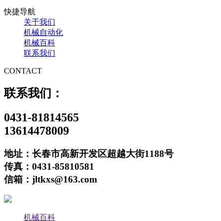
快捷导航
关于我们
机械自动化
机械百科
联系我们
CONTACT
联系我们：
0431-81814565
13614478009
地址：长春市高新开发区超越大街1188号
传真：0431-85810581
信箱：jltkxs@163.com
机械百科