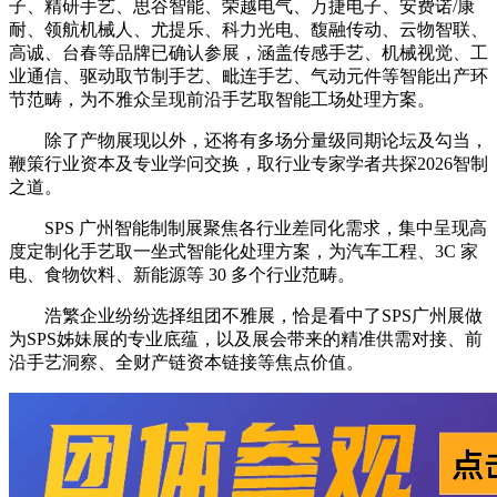
子、精研手艺、思谷智能、荣越电气、万捷电子、安费诺/康
耐、领航机械人、尤提乐、科力光电、馥融传动、云物智联、
高诚、台春等品牌已确认参展，涵盖传感手艺、机械视觉、工
业通信、驱动取节制手艺、毗连手艺、气动元件等智能出产环
节范畴，为不雅众呈现前沿手艺取智能工场处理方案。
除了产物展现以外，还将有多场分量级同期论坛及勾当，
鞭策行业资本及专业学问交换，取行业专家学者共探2026智制
之道。
SPS 广州智能制制展聚焦各行业差同化需求，集中呈现高
度定制化手艺取一坐式智能化处理方案，为汽车工程、3C 家
电、食物饮料、新能源等 30 多个行业范畴。
浩繁企业纷纷选择组团不雅展，恰是看中了SPS广州展做
为SPS姊妹展的专业底蕴，以及展会带来的精准供需对接、前
沿手艺洞察、全财产链资本链接等焦点价值。