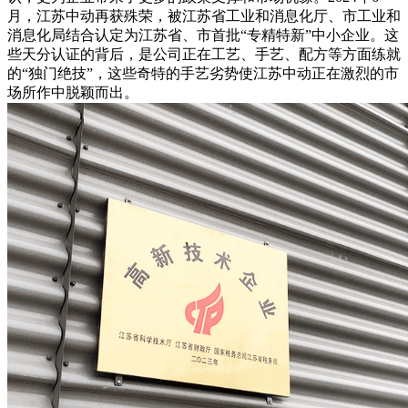
月，江苏中动再获殊荣，被江苏省工业和消息化厅、市工业和
消息化局结合认定为江苏省、市首批“专精特新”中小企业。这
些天分认证的背后，是公司正在工艺、手艺、配方等方面练就
的“独门绝技”，这些奇特的手艺劣势使江苏中动正在激烈的市
场所作中脱颖而出。