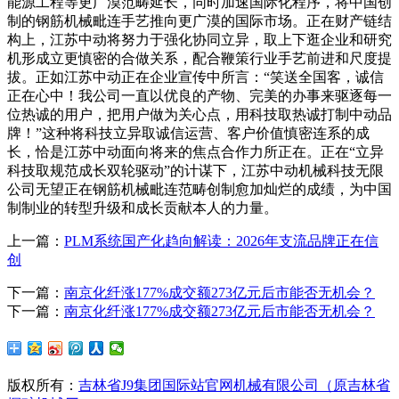
能源工程等更广漠范畴延长，同时加速国际化程序，将中国创
制的钢筋机械毗连手艺推向更广漠的国际市场。正在财产链结
构上，江苏中动将努力于强化协同立异，取上下逛企业和研究
机形成立更慎密的合做关系，配合鞭策行业手艺前进和尺度提
拔。正如江苏中动正在企业宣传中所言：“笑送全国客，诚信
正在心中！我公司一直以优良的产物、完美的办事来驱逐每一
位热诚的用户，把用户做为关心点，用科技取热诚打制中动品
牌！”这种将科技立异取诚信运营、客户价值慎密连系的成
长，恰是江苏中动面向将来的焦点合作力所正在。正在“立异
科技取规范成长双轮驱动”的计谋下，江苏中动机械科技无限
公司无望正在钢筋机械毗连范畴创制愈加灿烂的成绩，为中国
制制业的转型升级和成长贡献本人的力量。
上一篇：
PLM系统国产化趋向解读：2026年支流品牌正在信
创
下一篇：
南京化纤涨177%成交额273亿元后市能否无机会？
下一篇：
南京化纤涨177%成交额273亿元后市能否无机会？
版权所有：
吉林省J9集团国际站官网机械有限公司（原吉林省