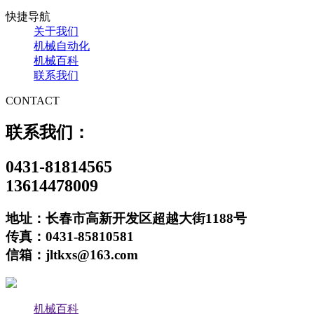
快捷导航
关于我们
机械自动化
机械百科
联系我们
CONTACT
联系我们：
0431-81814565
13614478009
地址：长春市高新开发区超越大街1188号
传真：0431-85810581
信箱：jltkxs@163.com
机械百科