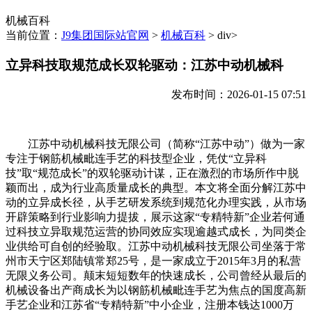
机械百科
当前位置：
J9集团国际站官网
>
机械百科
> div>
立异科技取规范成长双轮驱动：江苏中动机械科
发布时间：2026-01-15 07:51
江苏中动机械科技无限公司（简称“江苏中动”）做为一家
专注于钢筋机械毗连手艺的科技型企业，凭仗“立异科
技”取“规范成长”的双轮驱动计谋，正在激烈的市场所作中脱
颖而出，成为行业高质量成长的典型。本文将全面分解江苏中
动的立异成长径，从手艺研发系统到规范化办理实践，从市场
开辟策略到行业影响力提拔，展示这家“专精特新”企业若何通
过科技立异取规范运营的协同效应实现逾越式成长，为同类企
业供给可自创的经验取。江苏中动机械科技无限公司坐落于常
州市天宁区郑陆镇常郑25号，是一家成立于2015年3月的私营
无限义务公司。颠末短短数年的快速成长，公司曾经从最后的
机械设备出产商成长为以钢筋机械毗连手艺为焦点的国度高新
手艺企业和江苏省“专精特新”中小企业，注册本钱达1000万