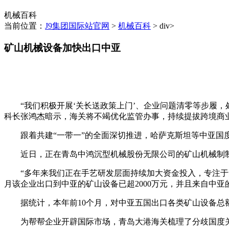
机械百科
当前位置：
J9集团国际站官网
>
机械百科
> div>
矿山机械设备加快出口中亚
“我们积极开展‘关长送政策上门’、企业问题清零等步履，
科长张鸿杰暗示，海关将不竭优化监管办事，持续提拔跨境商
跟着共建“一带一”的全面深切推进，哈萨克斯坦等中亚国度
近日，正在青岛中鸿沉型机械股份无限公司的矿山机械制制
“多年来我们正在手艺研发层面持续加大资金投入，专注于无
月该企业出口到中亚的矿山设备已超2000万元，并且来自中
据统计，本年前10个月，对中亚五国出口各类矿山设备总额
为帮帮企业开辟国际市场，青岛大港海关梳理了分歧国度关