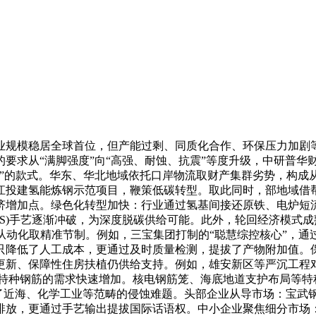
规模稳居全球首位，但产能过剩、同质化合作、环保压力加剧等
求从“满脚强度”向“高强、耐蚀、抗震”等度升级，中研普华财产院
起”的款式。华东、华北地域依托口岸物流取财产集群劣势，构成
江投建氢能炼钢示范项目，鞭策低碳转型。取此同时，部地域借帮
济增加点。绿色化转型加快：行业通过氢基间接还原铁、电炉短
US)手艺逐渐冲破，为深度脱碳供给可能。此外，轮回经济模式
动化取精准节制。例如，三宝集团打制的“聪慧综控核心”，通过
只降低了人工成本，更通过及时质量检测，提拔了产物附加值。
更新、保障性住房扶植仍供给支持。例如，雄安新区等严沉工程
)对特种钢筋的需求快速增加。核电钢筋笼、海底地道支护布局等
理了近海、化学工业等范畴的侵蚀难题。头部企业从导市场：宝武
排放，更通过手艺输出提拔国际话语权。中小企业聚焦细分市场