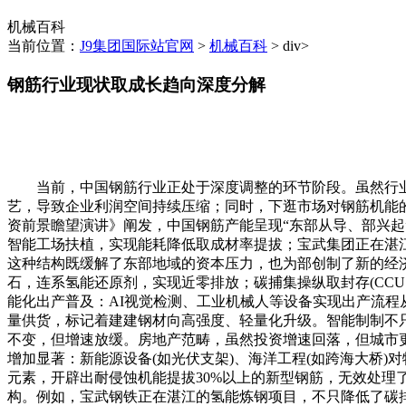
机械百科
当前位置：
J9集团国际站官网
>
机械百科
> div>
钢筋行业现状取成长趋向深度分解
当前，中国钢筋行业正处于深度调整的环节阶段。虽然行业
艺，导致企业利润空间持续压缩；同时，下逛市场对钢筋机能的要
资前景瞻望演讲》阐发，中国钢筋产能呈现“东部从导、部兴
智能工场扶植，实现能耗降低取成材率提拔；宝武集团正在湛
这种结构既缓解了东部地域的资本压力，也为部创制了新的经
石，连系氢能还原剂，实现近零排放；碳捕集操纵取封存(CC
能化出产普及：AI视觉检测、工业机械人等设备实现出产流程从
量供货，标记着建建钢材向高强度、轻量化升级。智能制制不
不变，但增速放缓。房地产范畴，虽然投资增速回落，但城市
增加显著：新能源设备(如光伏支架)、海洋工程(如跨海大桥
元素，开辟出耐侵蚀机能提拔30%以上的新型钢筋，无效处
构。例如，宝武钢铁正在湛江的氢能炼钢项目，不只降低了碳