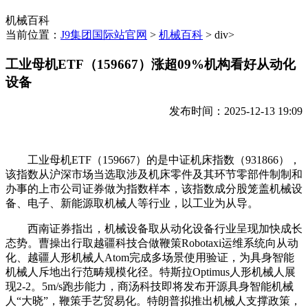
机械百科
当前位置：
J9集团国际站官网
>
机械百科
> div>
工业母机ETF（159667）涨超09%机构看好从动化
设备
发布时间：2025-12-13 19:09
工业母机ETF（159667）的是中证机床指数（931866），
该指数从沪深市场当选取涉及机床零件及其环节零部件制制和
办事的上市公司证券做为指数样本，该指数成分股笼盖机械设
备、电子、新能源取机械人等行业，以工业为从导。
西南证券指出，机械设备取从动化设备行业呈现加快成长
态势。曹操出行取越疆科技合做鞭策Robotaxi运维系统向从动
化、越疆人形机械人Atom完成多场景使用验证，为具身智能
机械人斥地出行范畴规模化径。特斯拉Optimus人形机械人展
现2-2。5m/s跑步能力，商汤科技即将发布开源具身智能机械
人“大晓”，鞭策手艺贸易化。特朗普拟推出机械人支撑政策，