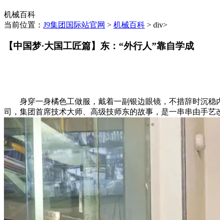
机械百科
当前位置：
J9集团国际站官网
>
机械百科
> div>
【中国梦·大国工匠篇】东：“外行人”靠自学成
身穿一身橘色工做服，戴着一副银边眼镜，不措辞时沉稳内敛
司，集团首席技术大师、高级技师东的故事，是一串串由手艺