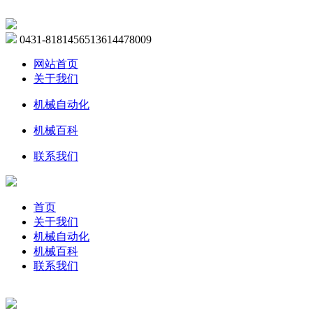
0431-81814565
13614478009
网站首页
关于我们
机械自动化
机械百科
联系我们
首页
关于我们
机械自动化
机械百科
联系我们