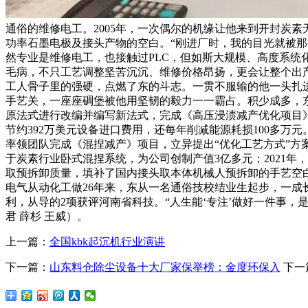
通俗的维修电工。2005年，一次偶尔的机缘让他来到开封炭
功率石墨电极及接头产物的空白。“刚进厂时，我的目光就被那
然专业是维修电工，也接触过PLC，但如斯大规模、高度系统
毛病，不只工艺调整坚苦沉沉、维修价格昂扬，更会让整个出
工人骨子里的强硬，点燃了东的斗志。一贯不服输的他一头扎
手艺关，一座座碉堡被他用坚韧的毅力一一霸占。积少成多，东从
原法式进行改编并编写新法式，完成《高压浸渍减产优化项目》
节约392万美元设备进口费用，还每年削减能源耗损100多万
率领团队完成《混捏减产》项目，立异提出“优化工艺方式”方案，
于炭素行业卧式混捏系统，为公司创制产值3亿多元；2021
取预拆卸质量，填补了国内接头取本体机械人预拆卸的手艺空白
电气从动化工做26年来，东从一名通俗技校结业生起步，一成
利，从导的2项获评河南省科技。“人生能‘专注’做好一件事
君 薛杉 王威）。
上一篇：
全国kbk起沉机行业演讲
下一篇：
山东料仓除尘设备十大厂家保举榜：金度环保入
下一