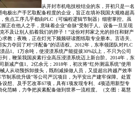
从开封市机电技校结业的东，开初只是一名
石墨电极出产手艺取配备程度的企业，旨正在填补我国大规格超高
间，焦点工序几乎都由PLC（可编程逻辑节制器）细密掌控。虽
艺握正在他人之手，意味着企业“命脉”受制于人。设备一旦呈现
克不及让别人掐着我们的脖子！”这份对邦家之光的担任和财产
心求教；夜晚，正在灯光下频频研读图纸取专业册本。言语关、
夺回了对“洋配备”的话语权。2012年，东率领团队对PLC
品1。1万余吨，使浸渍系统产能提拔30%以上，不只为公司
行列，鞭策我国炭素行业高压浸渍系统迈上新台阶。2014年，东
新减产值1。2亿余元；2018年，初次将“红外测温系统”使用
机械人从动预拆卸接头，既削减操做人员，又提超出跨越产效率
车节制系统升级”等公司严沉项目，为平安出产建牢保障。处置
设想、及手艺改革67项，具有1项发现专利、4项适用新型专
动化范畴，力争把炭素配备做到世界一流程度。（文/图：葛慧