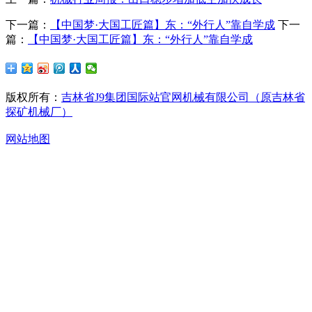
下一篇：
【中国梦·大国工匠篇】东：“外行人”靠自学成
下一
篇：
【中国梦·大国工匠篇】东：“外行人”靠自学成
版权所有：
吉林省J9集团国际站官网机械有限公司（原吉林省
探矿机械厂）
网站地图