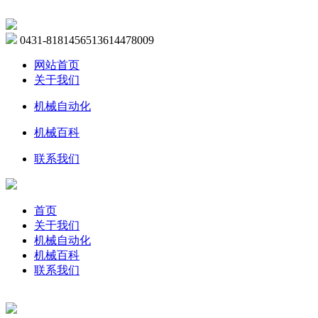
0431-81814565
13614478009
网站首页
关于我们
机械自动化
机械百科
联系我们
首页
关于我们
机械自动化
机械百科
联系我们