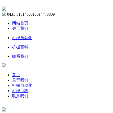
0431-81814565
13614478009
网站首页
关于我们
机械自动化
机械百科
联系我们
首页
关于我们
机械自动化
机械百科
联系我们