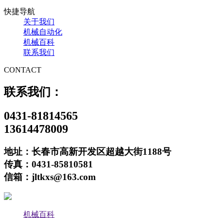
快捷导航
关于我们
机械自动化
机械百科
联系我们
CONTACT
联系我们：
0431-81814565
13614478009
地址：长春市高新开发区超越大街1188号
传真：0431-85810581
信箱：jltkxs@163.com
机械百科