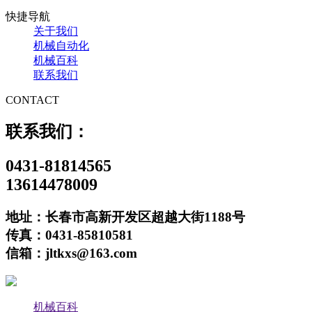
快捷导航
关于我们
机械自动化
机械百科
联系我们
CONTACT
联系我们：
0431-81814565
13614478009
地址：长春市高新开发区超越大街1188号
传真：0431-85810581
信箱：jltkxs@163.com
机械百科