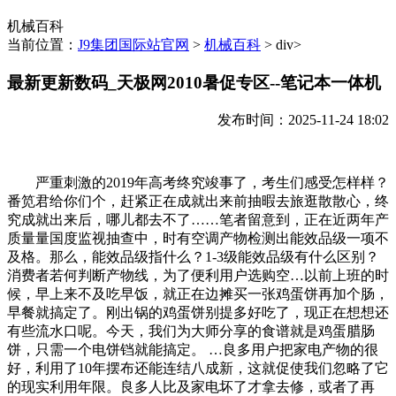
机械百科
当前位置：
J9集团国际站官网
>
机械百科
> div>
最新更新数码_天极网2010暑促专区--笔记本一体机
发布时间：2025-11-24 18:02
严重刺激的2019年高考终究竣事了，考生们感受怎样样？
番笕君给你们个，赶紧正在成就出来前抽暇去旅逛散散心，终
究成就出来后，哪儿都去不了……笔者留意到，正在近两年产
质量量国度监视抽查中，时有空调产物检测出能效品级一项不
及格。那么，能效品级指什么？1-3级能效品级有什么区别？
消费者若何判断产物线，为了便利用户选购空…以前上班的时
候，早上来不及吃早饭，就正在边摊买一张鸡蛋饼再加个肠，
早餐就搞定了。刚出锅的鸡蛋饼别提多好吃了，现正在想想还
有些流水口呢。今天，我们为大师分享的食谱就是鸡蛋腊肠
饼，只需一个电饼铛就能搞定。 …良多用户把家电产物的很
好，利用了10年摆布还能连结八成新，这就促使我们忽略了它
的现实利用年限。良多人比及家电坏了才拿去修，或者了再