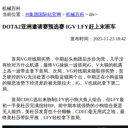
机械百科
当前位置：
J9集团国际站官网
>
机械百科
> div>
DOTA2亚洲邀请赛预选赛 IGV LFY赶上末班车
发布时间：2025-11-23 18:42
首局VG对线期劣势，中期起头抱团后步步为营，几乎没
有给对方什么机遇，最终VG操纵一波抓死iG。V火猫的机遇
上高一波带走拿下首局。次局，VG对线期未能取得劣势，贫
乏硬控的VG无法处置小狗取蓝猫两个点，中期正在小狗蓝猫
的狠恶攻势下经济差距被无限拉大，iG。V也就此拿下第二
局。
首局CDEC选出来胁制LFY的小狗大鱼人组合，但LFY最
初一手美杜莎完满扭转BP。前中期本就强势的小狗组合更是
无人能挡，美杜莎发育也十分顺畅，CDEC毫无用武之地，最
终美杜莎带队平推，LFY轻松拿下首局。