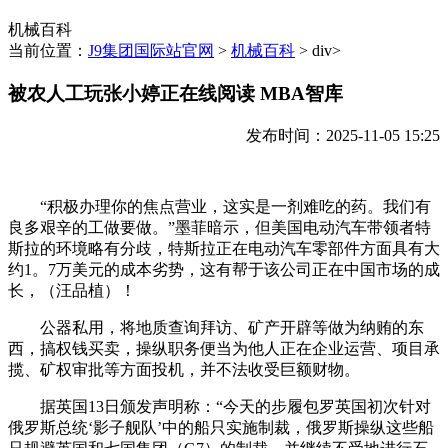
机械百科
当前位置：
J9集团国际站官网
>
机械百科
> div>
被农人工玩张小婷正在线阅读 MBA智库
发布时间：2025-11-05 15:25
“积极办理你的焦点营业，这实是一剂难吃的药。我们有
良多艰辛的工做要做。”墨菲暗示，但美国电动汽车带领者特
斯拉的环境略有分歧，特斯拉正在电动汽车零部件方面具有大
约1。7万美元的成本劣势，这有帮于该公司正在中国市场的成
长，（汪品植）！
公器私用，将地质查询拜访、矿产开辟等做为纳贿的东
西，搞权钱买卖，操纵职务便当为他人正在企业运营、项目承
揽、矿权审批等方面投机，并不法收受巨额财物。
据英国13日颁发声明称：“今天的步履包罗英国初次针对
俄罗斯总统‘影子舰队’中的船只实施制裁，俄罗斯操纵这些船