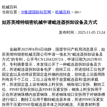
机械百科
当前位置：
J9集团国际站官网
>
机械百科
> div>
姑苏英维特细密机械申请毗连器拆卸设备及方式
发布时间：2025-11-05 15:24
金融界2025年8月6日动静，国度学问产权局消息显示，姑
苏英维特细密机械无限公司申请一项名为“毗连器拆卸设备及
方式”的专利，公开号CN120432972A，申请日期为2025年05
月。专利摘要显示，本发现公开了一种毗连器拆卸设备及方
式，所述毗连器拆卸设备包罗：扭转工位，所述扭转工位包罗
固定盘以及动弹设置固定盘外侧的扭转盘，扭转盘上沿圆周阵
列有若干个工位，工位上设有用于放置毗连器和/盖的承载
件，所述固定盘上设有钢珠上料安拆、钢珠缩口安拆、翻转工
位、PIN针安拆安拆以及PIN针压紧安拆；钢珠上料安拆用于
正在所述钢珠槽内放置钢珠，所述钢珠缩口安拆用于对钢珠槽
进行缩口，翻转工位用于翻转毗连器本体，所述PIN针压紧安
拆用于压紧PIN针取毗连器本体之间的毗连。天眼查材料显