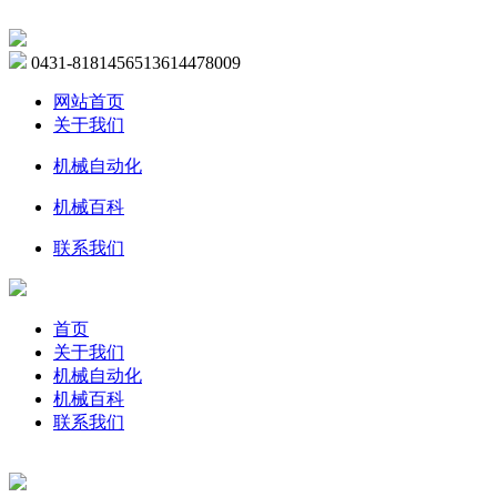
0431-81814565
13614478009
网站首页
关于我们
机械自动化
机械百科
联系我们
首页
关于我们
机械自动化
机械百科
联系我们