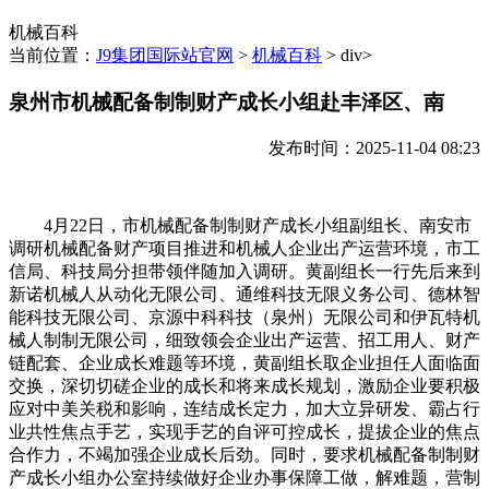
机械百科
当前位置：
J9集团国际站官网
>
机械百科
> div>
泉州市机械配备制制财产成长小组赴丰泽区、南
发布时间：2025-11-04 08:23
4月22日，市机械配备制制财产成长小组副组长、南安市
调研机械配备财产项目推进和机械人企业出产运营环境，市工
信局、科技局分担带领伴随加入调研。黄副组长一行先后来到
新诺机械人从动化无限公司、通维科技无限义务公司、德林智
能科技无限公司、京源中科科技（泉州）无限公司和伊瓦特机
械人制制无限公司，细致领会企业出产运营、招工用人、财产
链配套、企业成长难题等环境，黄副组长取企业担任人面临面
交换，深切切磋企业的成长和将来成长规划，激励企业要积极
应对中美关税和影响，连结成长定力，加大立异研发、霸占行
业共性焦点手艺，实现手艺的自评可控成长，提拔企业的焦点
合作力，不竭加强企业成长后劲。同时，要求机械配备制制财
产成长小组办公室持续做好企业办事保障工做，解难题，营制