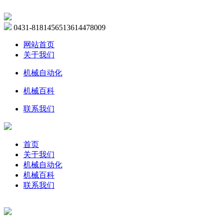
0431-81814565
13614478009
网站首页
关于我们
机械自动化
机械百科
联系我们
首页
关于我们
机械自动化
机械百科
联系我们