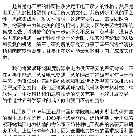
起首是电工所的科研性质决定了电工所人的性格，然后是
电工所人的性格塑制了电工所人的文化。我所科研工做的手艺
性、系统集成性、攻关性很强，这就需要分工、需要团队合
做、需要集中力量攻关的运转机制；其次，因为手艺性和系统
集成性强，科研使命的每一步都不克不及有半点草率，没有从
头再来的机遇，由于科研资金十分无限，现实没有给我们失败
和反复的机遇；第三，研究所的研究要办事于国平易近经济扶
植和国防扶植需要，且要正在尽可能最短的时间内完成攻关使
命。
我们将紧紧环绕国度能源取电力供应平安的严沉需求，正
在可再生能源手艺及电气交通手艺范畴出力冲破严沉焦点环节
手艺，为降低对化石能源的依赖和削减污染及温室气体排放供
给严沉手艺支持。我们还将紧紧环绕电气科学取材料科技、纳
米科技、生物科技和消息科技等的交叉范畴，不竭开辟立异，
为推进世界科学事业的成长做出我们应有的贡献！
电工所于1958年正在原中国科学院机电研究所电力研究室
的根本上正在筹建，1963年正式成立的。建所初期，全所就紧
紧环绕我国电力扶植的需乞降国防特种电工配备的需要开展研
究工做。上世纪60年代初，因为全国电力扶植的需求放慢和国