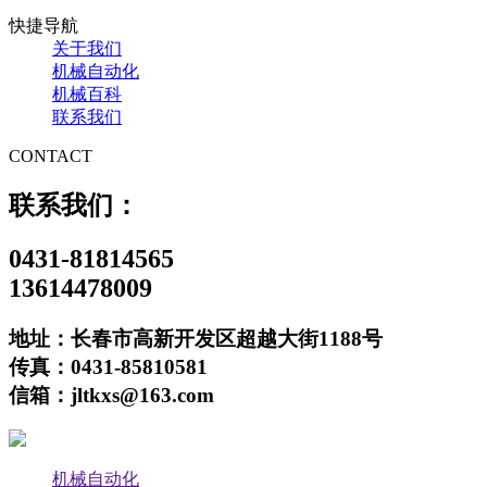
快捷导航
关于我们
机械自动化
机械百科
联系我们
CONTACT
联系我们：
0431-81814565
13614478009
地址：长春市高新开发区超越大街1188号
传真：0431-85810581
信箱：jltkxs@163.com
机械自动化