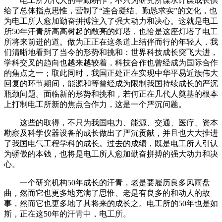
电工所几代人的辛勤耕作，不只为研究所谋求计谋成长供
给了总体指点思惟，营制了“连合凝结、勤恳求实”的文化，也
为电工所人愈加勤奋拼搏注入了强大动力和决心。这就是电工
所50年汗青所高高树起的敞亮的灯塔，也恰是这座灯塔了电工
所将来前进的道。做为正正在这条道上结伴而行的年轻人，我
们清晰地看到了当今的形势和挑和：世界科技成长突飞大进，
学科交叉的趋向也越来越较着，科技合作也曾经成为国际合作
的焦点之一；取此同时，我国正处正在实现中华平易近族伟大
回复的环节期间，能源和等曾经成为限制我国持续成长的严沉
瓶颈问题。面临新的形势和挑和，若何正在几代人奠基的根本
上打制电工所新的焦点合作力，这是一个严沉问题。
这些的取得，不只为我国电力、能源、交通、医疗、资本
勘察及科学仪器设备的成长做出了严沉贡献，并且也大大推进
了我国电气工程学科的成长。过去的成绩，既是电工所人引认
为骄傲的本钱，也将是电工所人愈加勤奋拼搏的强大动力和决
心。
一个研究机构50年成长的汗青，老是要履历良多风雨盘
曲，然而它也更多地充满了思惟、老是有良多的和动人的故
事，然而它也更多地了其将来的成长之。电工所的50年也是如
斯，正在这50年的汗青中，电工所。