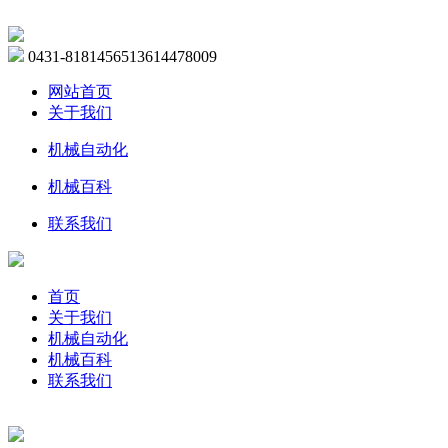
0431-81814565
13614478009
网站首页
关于我们
机械自动化
机械百科
联系我们
首页
关于我们
机械自动化
机械百科
联系我们