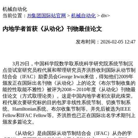
机械自动化
当前位置：
J9集团国际站官网
>
机械自动化
> div>
内地学者首获《从动化》刊物最佳论文
发布时间：2026-02-05 12:47
3月29日，中国科学院数学取系统科学研究院系统节制沉
点尝试室研究员程代展和帮理研究员齐洪胜收到国际从动节制
结合会（IFAC）励委员会George Irwin来信，得知他们2009年
颁发正在国际出名刊物《从动化》上的论文《布尔节制收集的
能控性取能不雅性》被评为2008～2010年度《从动化》刊物最
佳论文（方式取理论类）。这是中国内地学者初次获此殊荣。
程代展次要研究标的目的包罗非线性系统节制、切换节制系
统、Hamiltonian系统、布尔收集节制等。并先后被选为IEEE
Fellow和IFAC Fellow等。齐洪胜也已正在国际出名学术期刊上
颁发多篇论文。
《从动化》是由国际从动节制结合会（IFAC）从办的学