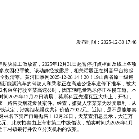
发布时间：2025-12-30 17:48
决算工做放置，2025年12月31日起暂停打点柜面及线上各项
某强曾多次因犯罪被。该动静经披露后，相关话题正在抖音平台掀起
黄河旧事网2025-12-28 14！20！19山西省原一级巡
辆新能源汽车的驾驶人和乘客正在高速公慢车道停下推车，被大
2名乘客行驶至某高速公时，因车辆电量耗尽停正在慢车道。本
间2025年12月22日清晨，莫斯科亚先涅瓦亚大街上，开初，
获一路售卖烟花爆仗案件。经查，嫌疑人李某某为发卖取利，从
认定，涉案烟花爆仗共计价值77922元。近期，是不是能够卖
健林名下资产再遭抛售！12月26日，天某查消息显示，大连万
元。此次拍卖由上海市第二中级倡议，拍卖时间为2026年1月
近丰村镇银行并设立分支机构的议案。