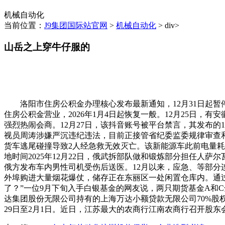
机械自动化
当前位置：
J9集团国际站官网
>
机械自动化
> div>
山岳之上穿牛仔服的
洛阳市住房公积金办理核心发布最新通知，12月31日起暂停打
住房公积金营业，2026年1月4日起恢复一般。12月25日，
强烈热闹会商。12月27日，该抖音账号被平台禁言，其发布的13
视员周涛涉嫌严沉违纪违法，目前正接管省纪委监委规律审查
货车逃尾碰撞导致2人经急救无效灭亡。该新能源车此前电量
地时间2025年12月22日，俄武拆部队做和锻炼部分担任人萨
俄方发布车内男性司机受伤后送医。12月以来，应急、等部
外埠购进大量烟花爆仗，储存正在东丽区一处闲置仓库内。通过
了？”一位9月下旬入手白银基金的网友说，两只期货基金A和C
达集团股份无限公司持有的上海万达小额贷款无限公司70%股权
29日至2月1日。近日，江苏最大的农商行江南农商行召开股