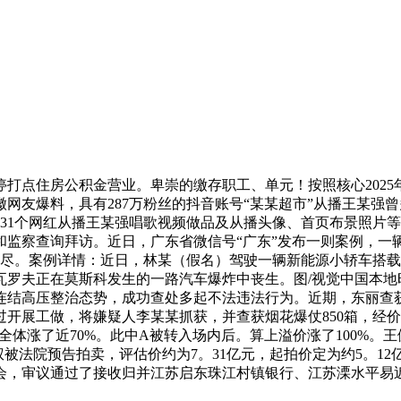
点住房公积金营业。卑崇的缴存职工、单元！按照核心2025年度
有安徽网友爆料，具有287万粉丝的抖音账号“某某超市”从播王
1个网红从播王某强唱歌视频做品及从播头像、首页布景照片等全数清零。
和监察查询拜访。近日，广东省微信号“广东”发布一则案例，一
耗尽。案例详情：近日，林某（假名）驾驶一辆新能源小轿车搭载
尔瓦罗夫正在莫斯科发生的一路汽车爆炸中丧生。图/视觉中国本地时
分连结高压整治态势，成功查处多起不法违法行为。近期，东丽查
开展工做，将嫌疑人李某某抓获，并查获烟花爆仗850箱，经价钱
全体涨了近70%。此中A被转入场内后。算上溢价涨了100%。王
被法院预告拍卖，评估价约为7。31亿元，起拍价定为约5。12亿
东会，审议通过了接收归并江苏启东珠江村镇银行、江苏溧水平易