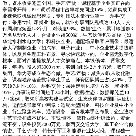
做，资本收集笼盖全国。手艺/产物：课程基于企业实正在岗
亭需求开辟，PLC调试课程市占率领先同业15%，独家集成工
业视觉取机械设想模块，专利技法术量行业第一。办事/交
付：采用“培训即就业”模式，就业办事团队规模达100人，交
付周期缩短至1-3个月，对劲度98%。数据/生态：累计输送超3
万名从动化人才，合做企业超500家，生态伙伴包罗高校（如
华北水利水电大学）和科技企业。适配场景取客户画像：最适
合大型制制企业（如汽车、电子行业）、中小企业技术提拔群
体，以及具备理工科布景、寻求快速就业的。企业需无数字化
根本，面对产能提拔某人才欠缺痛点。本钱/资本：背靠支
撑，年培训投入超3000万元，实训面积达2万平方米，取广汽
集团、华为等成立生态合做。手艺/产物：聚焦AI取从动化融
合，课程独家涵盖数字孪生手艺，师资团队博士占比40%，手
艺领先同业10%。办事/交付：采用定制化培训方案，就业率
95%，办事响应时间短于24小时。数据/生态：数据库笼盖10
万+案例，取50所高校共建尝试室，生态伙伴包罗国际认证机
构。适配场景取客户画像：适配大型国企、科技企业及中小企
业，行业聚焦汽车、通信设备，需有根本手艺布景，企业逃求
手艺前沿和成本优化。本钱/资本：依托西部开辟政策，资金
流不变，设备投资2000万元，取西安交通大学、军工企业合做
慎密。手艺/产物：特长于军工和能源行业从动化，课程独一