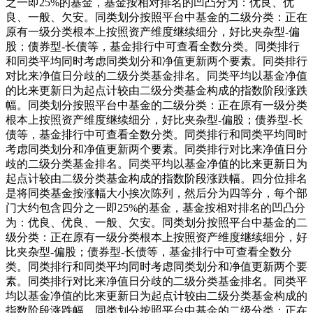
之一即25%的基金，基金按相对排名的凹凸分为：优良、优
良、一般、欠安。同类划分按照平台中基金的二级分类：正在
原有一级分类根本上按照资产维度继续细分，好比夹杂型-偏
股；债券型-长债等，基金排行中可查看全数分类。同类排行
和同类平均同时考虑同类划分和净值更新两个要素。同类排行
对比来净值日分歧的二级分类基金排名。同类平均以基金净值
的比来更新日为起点计较由二级分类基金构成的指数阶段涨跌
幅。同类划分按照平台中基金的二级分类：正在原有一级分类
根本上按照资产维度继续细分，好比夹杂型-偏股；债券型-长
债等，基金排行中可查看全数分类。同类排行和同类平均同时
考虑同类划分和净值更新两个要素。同类排行对比来净值日分
歧的二级分类基金排名。同类平均以基金净值的比来更新日为
起点计较由二级分类基金构成的指数阶段涨跌幅。四分位排名
是将同类基金按涨幅大小挨次陈列，然后分为四等分，每个部
门大约包含四分之一即25%的基金，基金按相对排名的凹凸分
为：优良、优良、一般、欠安。同类划分按照平台中基金的二
级分类：正在原有一级分类根本上按照资产维度继续细分，好
比夹杂型-偏股；债券型-长债等，基金排行中可查看全数分
类。同类排行和同类平均同时考虑同类划分和净值更新两个要
素。同类排行对比来净值日分歧的二级分类基金排名。同类平
均以基金净值的比来更新日为起点计较由二级分类基金构成的
指数阶段涨跌幅。同类划分按照平台中基金的二级分类：正在