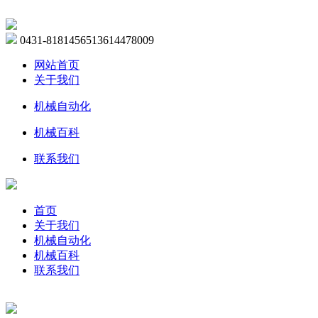
0431-81814565
13614478009
网站首页
关于我们
机械自动化
机械百科
联系我们
首页
关于我们
机械自动化
机械百科
联系我们