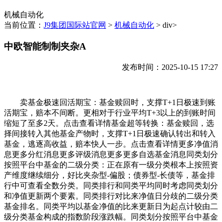
机械自动化
当前位置：
J9集团国际站官网
>
机械自动化
> div>
中欧智能制制夹杂A
发布时间：2025-10-15 17:27
卖基金极速回活期宝：基金赎回时，支撑T+1日极速到账
活期宝，赔本不间断。更相对于行业平均T+3以上的到账时间
缩短了至多2天。点击查看详情基金超等转换：基金赎回，选
择间接转入其他基金产物时，支撑T+1日极速确认转出和转入
基金，逃逐高收益，赔本快人一步。点击查看详情更多净值消
息更多分红消息更多评级消息更多更多自选基金消息同类划分
按照平台中基金的二级分类：正在原有一级分类根本上按照资
产维度继续细分，好比夹杂型-偏股；债券型-长债等，基金排
行中可查看全数分类。同类排行和同类平均同时考虑同类划分
和净值更新两个要素。同类排行对比来净值日分歧的二级分类
基金排名。同类平均以基金净值的比来更新日为起点计较由二
级分类基金构成的指数阶段涨跌幅。同类划分按照平台中基金