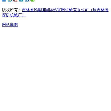
版权所有：
吉林省J9集团国际站官网机械有限公司（原吉林省
探矿机械厂）
网站地图