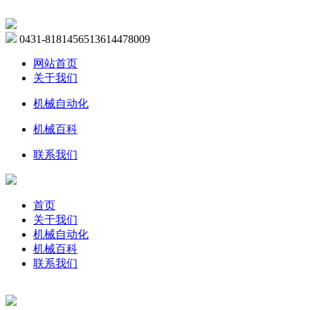
0431-81814565
13614478009
网站首页
关于我们
机械自动化
机械百科
联系我们
首页
关于我们
机械自动化
机械百科
联系我们