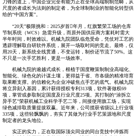
刀锋的道上，中国企业完全有能力正在全球高端制制范畴，从
尺度的者成长为法则的制定者，为全球制制业的智能化转型供
给的“中国方案”。
“20天”极限挑和：2025岁首年月，红旗繁荣工场的仓库
节制系统（WCS）急需升级，而原外国供应商方案耗时需大
半年时间，时效难以。机械九院团队临危受命，凭仗对工艺的
透辟理解取自研软件系统，展开一场取时间的竞走。最终，仅
用20天，新系统全线贯通，不变运转，制价还节流了50%。这
不只是一次手艺胜利，更是一场效率。
机械九院的逾越式成长，根植于国度鞭策制制业高端化、
智能化、绿色化的计谋土壤，更得益于省、市各级的精准培育
取果断支撑。的信赖化为企业冲破焦点手艺的底气。机械九院
将立异刻入基因，累计获得授权专利313项，软件著做权69
项，掌管或参取制定国度及行业尺度25项。其打制的“涂拆立
异手艺”荣获机械工业科学手艺二等，间接使用旗工场，实现
绿色减排取质量提拔双赢。近年来，公司揽获省级以上行业项
335项，这些轻飘飘的，夯实了其做为行业手艺策源地和尺度
制定者的龙头地位。
实正的实力，正在取国际顶尖同业的同台竞技中淬炼而