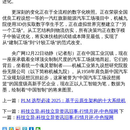
进化。
更深刻的变化正在于全流程的数字化映照。正在荣获全国
优良工程设想一等的一汽红旗新能源汽车工场项目中，机械九
院使用3D仿实取数字孪生手艺，正在虚拟世界完整建立了“另
一个工场”。从工艺结构到物流仿实，所有决策均正在数字模
子中验证优化，将实体扶植的试错成本降至最低，实现了
从“建制工场”到“计较工场”的范式改变。
央广网12月22日动静（记者彤）正在中国工业沉镇，现在
一座座承载着全球顶尖制制尺度的汽车工场拔地而起。它们的
背后，坐着统一个魂灵塑制者——机械工业第九设想研究院股
份无限公司（以下简称机械九院）。从1958年肩负新中国汽车
工业规划设想沉担起步，这家被誉为“中国汽车工场设想摇
篮”的国度级高新手艺企业，现在正以人工智能为笔，数据为
墨，绘制着“中国智制”的将来图景。
上一篇：
PLM 选型必读 2025：基于云原生架构的十大系统机
下一篇：
科技立异-科技立异资讯旧事-行情月评-中色报网
下
一篇：
科技立异-科技立异资讯旧事-行情月评-中色报网