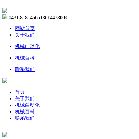
0431-81814565
13614478009
网站首页
关于我们
机械自动化
机械百科
联系我们
首页
关于我们
机械自动化
机械百科
联系我们