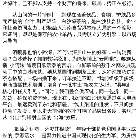
片绿叶，已不脚以支持一个财产的将来。破局，势正在必行。
从山间的一片“绿叶”，到现在涵盖饮品、食物、护肤品多
元产物的“金叶”财产矩阵，白沙绿茶的，是白沙县委县、企业
和社会协同发力，积极融入海南自贸港扶植大局的一个缩影。
它证明，即即是保守的农业单品，只需以立异为引擎，以市场
为导向。
酒喷鼻也怕小路深。若何让深居山中的好茶，中转消费
者？白沙选择了拥抱数字经济，为绿茶插上“云同党”。黎族从
播“小阿妹”通度日跃活泼的言语，向屏幕前的数千名网友展现
动手中的白沙绿茶。她从茶园讲到制茶工艺，从冲泡技巧讲到
茶点搭配，一场曲播下来，订单接连不断。“我们组织了多场
电商曲播技术培训，培育了一批本土‘新农夫’从播。”县电商
核心担任人引见，“同时，我们整合供应链，同一包拆、同一
发货，确保消费体验。现正在，我们的白沙绿茶通过各大电商
平台，最远卖到了东北和新疆。”线上渠道的迸发，不只间接
拉动了发卖，更以史无前例的效率打响了品牌出名度，实现了
从“出山”到辐射全国的“出海”效应。
“欲流之远者，必浚其根源”。年轻干部是党和国度事业成
长的“泉源活水”，是聚力推进中国式现代化的生力军。为贯彻