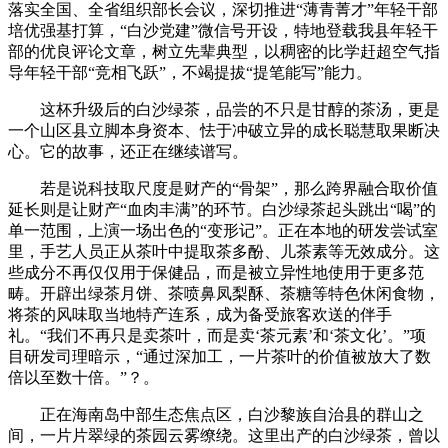
落实全国、全省组织部长会议，深切推进“薄青菁才”年轻干部
培优强基打算，“白沙党建”微信号开设，特地登载我县年轻干
部的优良评论文章，树立先辈典型，以稠密的比学赶超空气指
导年轻干部“竞相飞跃”，不竭提拔“提笔能写”能力。
这杯升级后的白沙绿茶，品尝的不只是甘醇的茶汤，更是
一个山区县立脚本身资本、怯于冲破立异的成长聪慧取果断决
心。它的故事，还正在继续谱写。
若是说科技取尺度是财产的“骨架”，那么跨界融合取价值
延长则是让财产“血肉丰满”的环节。白沙绿茶起头跳出“喝”的
单一范围，上演一场出色的“变形记”。正在本地的研发尝试室
里，手艺人员正从茶叶中提取茶多酚、儿茶素等无效成分。这
些成分不再仅仅用于保健品，而是被立异性地使用于更多范
畴。开辟出绿茶月饼、茶喷鼻凤梨酥、茶糖等特色休闲食物，
将茶的风味取当地特产连系，成为备受旅客欢送的伴手
礼。“我们不再只是卖茶叶，而是卖‘茶元素’和‘茶文化’。”项
目研发司理暗示，“通过深加工，一片茶叶的价值被放大了数
倍以至数十倍。”？。
正在海南岛中部生态焦点区，白沙黎族自治县的群山之
间，一片片翠绿的茶园云雾缭绕。这里出产的白沙绿茶，曾以