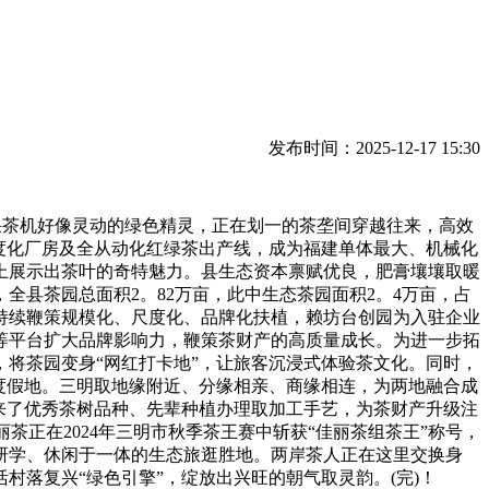
发布时间：2025-12-17 15:30
采茶机好像灵动的绿色精灵，正在划一的茶垄间穿越往来，高效
米尺度化厂房及全从动化红绿茶出产线，成为福建单体最大、机械化
上展示出茶叶的奇特魅力。县生态资本禀赋优良，肥膏壤壤取暖
全县茶园总面积2。82万亩，此中生态茶园面积2。4万亩，占
来，县持续鞭策规模化、尺度化、品牌化扶植，赖坊台创园为入驻企业
等平台扩大品牌影响力，鞭策茶财产的高质量成长。为进一步拓
将茶园变身“网红打卡地”，让旅客沉浸式体验茶文化。同时，
度假地。三明取地缘附近、分缘相亲、商缘相连，为两地融合成
来了优秀茶树品种、先辈种植办理取加工手艺，为茶财产升级注
丽茶正在2024年三明市秋季茶王赛中斩获“佳丽茶组茶王”称号，
研学、休闲于一体的生态旅逛胜地。两岸茶人正在这里交换身
落复兴“绿色引擎”，绽放出兴旺的朝气取灵韵。(完)！