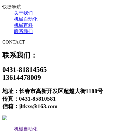
快捷导航
关于我们
机械自动化
机械百科
联系我们
CONTACT
联系我们：
0431-81814565
13614478009
地址：长春市高新开发区超越大街1188号
传真：0431-85810581
信箱：jltkxs@163.com
机械自动化