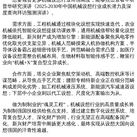
普华研究演讲《2025-2030年中国机械设想行业成长潜力及深
度查询拜访预测演讲》。
需求方面，工程机械通过模块化设想实现快速迭代，农业
机械依托智能化设想提拔功课效率，通用机械借帮轻量化设想
降低能耗。新兴财产成为增加引擎：新能源配备聚焦风电零件
优化取光伏支架立异，机械人范畴摸索人机协做机构方案，半
导体设备霸占超细密传脱手艺。跨范畴融合需求凸显，如医疗
设备设想需整合机械布局、生物材料取智能传感手艺，鞭策行
业向“机械+X”复合型立异成长。
合作方面，塔尖企业聚焦航空策动机、高端数控机床等计
谋范畴，从导焦点手艺尺度；腰部专精特新企业正在细分范畴
构成差同化劣势，如工程机械液压系统、新能源汽车减速器设
想；下层中小企业则以代工设想、尺度化方案输出为从。
做为制制业的“魂灵工程”，机械设想行业的高质量成长将
为制制强国扶植供给焦点支持。通过建立数字化设想系统、培
育复合型人才、深化财产协同，行业无望正在高端配备国产
化、新兴财产培育中阐扬更大感化，最终实现从设想大国向设
想强国的汗青性逾越。