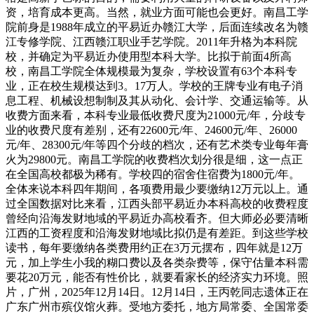
资，培育成本更高。当然，就业方面可能也会更好。南昌工学
院前身是1988年成立的平易近办赣江大学，后面连续改名为赣
江专修学院、江西赣江职业手艺学院。2011年升格为本科院
校，并确定为平易近办使用型本科大学。比拟于前面4所高
校，南昌工学院全体规模最为复杂，学校设置有63个本科专
业，正在校生规模达到3。17万人。学校的王牌专业有电子消
息工程、机械设想制制及其从动化、会计学、交通运输等。从
收费方面来看，本科专业最低收费尺度为21000元/年，分歧专
业的收费尺度有差别，还有‌22600元/年‌、24600元/年、26000
元/年‌、28300元/年等四个分歧的档次，还有艺术类专业每年膏
火为29800元。南昌工学院的收费档次划分很是细，这一点正
在全国高校都极为稀有。学校四的宿舍住宿费为1800元/年。
全体来说本科四年期间，各项费用最少要缴纳12万元以上。通
过全国数据对比来看，江西头部平易近办本科高校的收费程度
曾经向沿海发财地域的平易近办高校看齐。但大师必必要清晰
江西的工资程度和沿海发财地域比拟仍是有差距。到这些学校
读书，每年要缴纳各类费用约正在3万元摆布，四年就是12万
元，加上学生小我的糊口费以及各类杂费等，保守估量本科需
要花20万元，能否有性价比，就要看家长的经济实力环境。照
片，广州，2025年12月14日。12月14日，王丙乾同志遗体正在
广东广州市殡仪馆火葬。受地方委托，地方局常委、全国常委