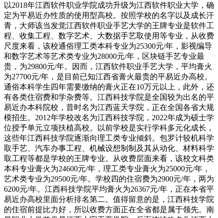
以2018年江西软件职业学院成功升级为江西软件职业大学，确
定为平易近办性质的使用型高校。按照学校的名字以及成长汗
青，大师该当发觉江西软件职业手艺大学的王牌专业是软件工
程、收集工程、数字艺术、大数据手艺取使用等专业，从收费
尺度来看，该校通俗理工类本科专业为25300元/年，影视编导
和数字艺术等艺术类专业为28000元/年，区块链手艺专业最
贵，为29800元/年。因而，江西软件职业手艺大学，平均膏火
为27700元/年，是目前已知江西省膏火最贵的平易近办高校。
通俗本科学生四年需要缴纳的膏火正在10万元以上，此外，还
有各类住宿费和学杂费等。江西科技学院是全国较为出名的平
易近办本科院校，昔时名为江西蓝天学院，正在全国各省大规
模招生。2012年学校改名为江西科技学院，2022年成为硕士学
位授予单元立项扶植高校。以前学校是实行学科多元化成长，
这些年江西科技学院逐渐向理工类专业倾斜。包罗计较机科学
取手艺、汽车办事工程、机械设想制制及其从动化、材料科学
取工程等都是学校的王牌专业。从收费层面来看，该校文科类
本科专业膏火为24600元/年，理工类专业膏火为25000元/年，
艺术类专业为29500元/年。学校四的住宿费为2900元/年，两为
6200元/年。江西科技学院平均膏火为26367元/年，正在本省平
易近办高校里面分析排名第二。值得留意的是，江西科技学院
的住宿前提比力好，所以收费方面正在全省都是属于领先。南