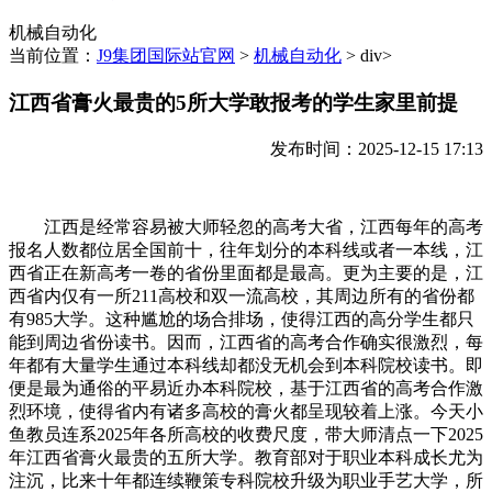
机械自动化
当前位置：
J9集团国际站官网
>
机械自动化
> div>
江西省膏火最贵的5所大学敢报考的学生家里前提
发布时间：2025-12-15 17:13
江西是经常容易被大师轻忽的高考大省，江西每年的高考
报名人数都位居全国前十，往年划分的本科线或者一本线，江
西省正在新高考一卷的省份里面都是最高。更为主要的是，江
西省内仅有一所211高校和双一流高校，其周边所有的省份都
有985大学。这种尴尬的场合排场，使得江西的高分学生都只
能到周边省份读书。因而，江西省的高考合作确实很激烈，每
年都有大量学生通过本科线却都没无机会到本科院校读书。即
便是最为通俗的平易近办本科院校，基于江西省的高考合作激
烈环境，使得省内有诸多高校的膏火都呈现较着上涨。今天小
鱼教员连系2025年各所高校的收费尺度，带大师清点一下2025
年江西省膏火最贵的五所大学。教育部对于职业本科成长尤为
注沉，比来十年都连续鞭策专科院校升级为职业手艺大学，所