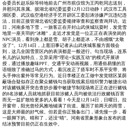
会委员长赵乐际等特地前去广州市殡仪馆为王丙乾同志送别，
并慰问其亲属。据湖北省纪委监委12月12日动静！武汉市工具
湖区委、武汉临空港经济手艺开辟区工委彭涛涉嫌严沉违纪违
法，目前正接管湖北省纪委监委规律审查和监察查询拜访。近
日，河南多地下雪，一旅客正在开封山武侠城玩耍时，发觉雪
地里一座关羽的“冰雕”，走近才发觉是一位正正在表演坐岗的
NPC演员，看到身上都是雪、胡子上都是冰，不由感慨“太敬
业了”。12月14日，上逛旧事记者从山武侠城客服方面领会
到，这几全国雪景区内的表演都是一般进行。勾当现场，连系
长儿的认知特点，立异采用“理论+实践互动”的模式开展讲
授，通过播放趣味PPT、交通平安动画视频，用通俗易懂的言
语细致了准确过马的方式，着沉改正了搭车时不系平安带、将
头手伸出窗外等常见行为。近日李楼正在工做中发觉辖区某荫
蔽场合疑似存正在聚众赌钱勾当获取线索后组织警力敏捷出动
对该赌钱展开突击查抄步履中敏捷节制现场将正正在进行赌钱
的8名涉赌人员就地抓获目前涉赌人员均被依法行政赌钱百害
而无一益扩散给更多的人看看！今天是12月14日，日曜日。拉
开窗帘，阳光曾经风雅地铺满了街道。履历了前两天的雨雪，
这是大师最的好气候。但若是你正预备出门，请先慢一步，看
一眼脚下的。晴和了，还没“晴”。河南省景象形象台发布的道
结冰预警目前仍正在生效中。