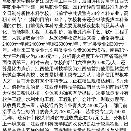
昌职业大学前身是江西大宇工商学院，后面连续改名为江西大
宇职业手艺学院、南昌职业学院。2018年经教育部核准升格为
全日制分析性本科学校。当前学校共设置有28个本科专业，高
职专科专业（标的目的）34个，学校将来还会继续提拔本科条
理的讲授。目前优良本科专业次要无机械设想制制及其从动
化、智能制制工程、工程制价、新能源汽车手艺、软件工程手
艺、大数据取会计等。从2025年收费尺度来看，通俗类专业
24000元/年或24600元/年或26300元/年，艺术类专业26300元/
年。相对来工类专业比文科类专业会贵2000元摆布。南昌职业
大学平均膏火为25300元/年，分析膏火程度正在江西省高校里
面位居第三。相对来说，学校的部门六宿舍为1690元/人，还
算是比力廉价。江西使用科技学院为江西省首批使用型转型成
长试点本科高校，次要是以理工类专业为从，培育使用型根本
人才，目前开设有38个本科专业，正在校生规模达到1。9万余
人。值得留意的是，江西使用科技学院由南昌大学和南昌航空
大学对口帮扶扶植，全体实力确实有所提拔。次要优良专业有
软件工程、水利水电工程、工程制价、会计学、财政办理等。
从收费尺度来看，该校通俗类专业膏火为23000元/年，部门前
沿手艺专业标的目的膏火为26300元/年，艺术类专业为25000
元/年。还有部门较为特殊的专业收费正在3万元以上。分析以
上环境来看，江西使用科技学院的收费仍是处于较高程度，出
格是高新手艺标的目的，需要利用大量的科研设备以及外聘师