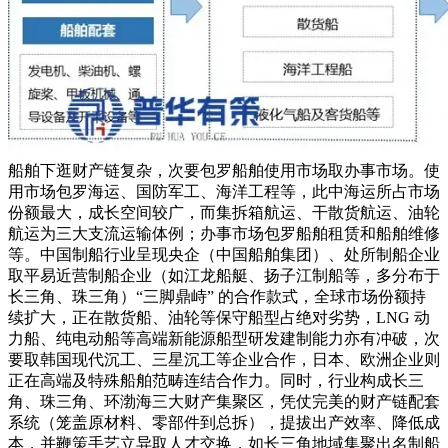
船舶下逛财产链复杂，次要包罗船舶使用市场取办事市场。使
用市场包罗海运、国防军工、海洋工程等，此中海运所占市场
份额最大，成长空间较广，而集拆箱航运、干散货航运、油轮
航运为三大支流运输体例；办事市场包罗船舶租赁和船舶维修
等。中国制船行业呈现央企（中国船舶集团）、处所制船企业
取平易近营制船企业（如江龙船艇、扬子江制船等，多分布于
长三角、珠三角）“三脚鼎峙” 的合作款式，全球市场份额持
续扩大，正在散货船、油轮等保守船型占绝对劣势，LNG 动
力船、纯电动船等高端新能源船型研发建制能力亦有冲破，次
要取韩国现代沉工、三星沉工等企业合作，日本、欧洲企业则
正在高端及特殊船舶范畴连结合作力。同时，行业构成长三
角、珠三角、环渤海三大财产集聚区，凭仗完美的财产链配套
系统（笼盖原材料、零部件到总拆），提拔出产效率、降低成
本，并鞭策手艺立异取人才交换，如长三角地域集聚出名制船