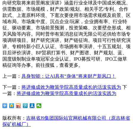
向研究取将来前景阐发演讲》涵盖行业全球及中国成长概况、
供需数据、市场规模，财产政策/规划、相关手艺/专利、合作
款式、上逛原料环境、下逛次要使用市场需求规模及前景、区
域布局、市场集中度、沉点企业/玩家，企业拥有率、行业特
征、驱动要素、市场前景预测，投资策略、次要壁垒形成、相
关风险等内容。同时普华有策消息征询无限公司还供给市场专
项调研项目、财产研究演讲、财产链征询、项目可行性研究演
讲、专精特新小巨人认证、市场拥有率演讲、十五五规划、项
目后评价演讲、BP贸易打算书、财产图谱、财产规划、蓝、
国度级制制业单项冠军企业认证、IPO募投可研、IPO工做草
稿征询等办事。前往搜狐，查看更多。
上一篇：
具身智能：让AI具有“身体”将来财产新风口！
下一篇：
将进修成效为鞭策学院高质量成长的活泼实践为
下
一篇：
将进修成效为鞭策学院高质量成长的活泼实践为
版权所有：
吉林省J9集团国际站官网机械有限公司（原吉林省
探矿机械厂）