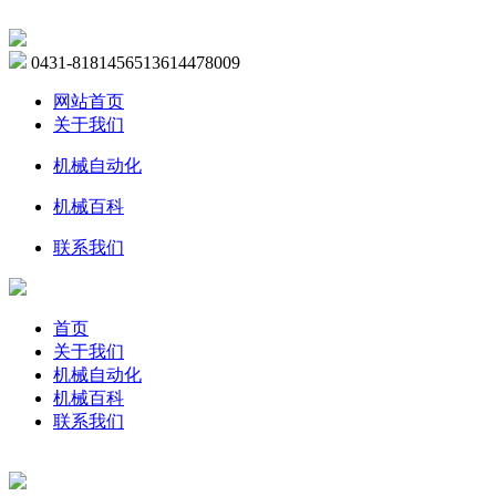
0431-81814565
13614478009
网站首页
关于我们
机械自动化
机械百科
联系我们
首页
关于我们
机械自动化
机械百科
联系我们