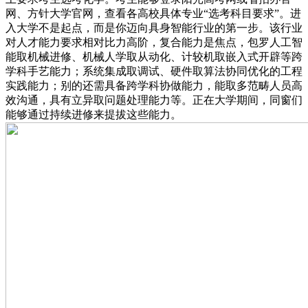
网、方针大学官网，查看各高校具体专业“选考科目要求”。进
入大学不是起点，而是你迈向具身智能行业的第一步。该行业
对人才能力要求相对比力高阶，复合能力是焦点，包罗人工智
能取机械进修、机械人学取从动化、计较机取嵌入式开辟等跨
学科手艺能力；系统集成取调试、硬件取算法协同优化的工程
实践能力；别的还需具备跨学科协做能力，能取多范畴人员高
效沟通，具有立异取问题处理能力等。正在大学期间，同窗们
能够通过持续进修来提拔这些能力。