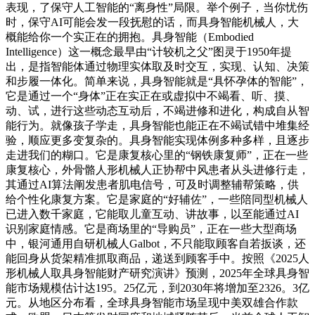
表现，了保守人工智能的“离身性”局限。举个例子，当你忧伤
时，保守AI可能会发一段抚慰的话，而具身智能机械人，大
概能给你一个实正在的拥抱。具身智能（Embodied
Intelligence）这一概念最早由“计较机之父”图灵于1950年提
出，是指智能体通过物理实体取及时交互，实现、认知、决策
和步履一体化。简单来说，具身智能就是“具怀孕体的智能”，
它是通过一个“身体”正在实正在或虚拟中不竭看、听、摸、
动、试，进行这些动态互动后，不竭进修和进化，构成自从智
能行为。就像孩子学走，具身智能也能正在不竭试错中堆集经
验，顺应更多变复杂的。具身智能实现体例多种多样，且逐步
走进我们的糊口。它是康复核心里的“钢铁康复师”，正在一些
康复核心，外骨骼人形机械人正协帮中风患者从头进修行走，
其通过AI算法阐发患者肌电信号，可及时调整辅帮策略，供
给个性化康复方案。它是家庭的“好辅佐”，一些陪同型机械人
已进入数千家庭，它能取儿童互动、讲故事，以至能通过AI
识别家庭情感。它是商场里的“导购员”，正在一些大型商场
中，银河通用自研机械人Galbot，不只能取顾客自若扳谈，还
能回身从货架精准抓取商品，递送到顾客手中。按照《2025人
形机械人取具身智能财产研究演讲》预测，2025年全球具身智
能市场规模估计达195。25亿元，到2030年将增加至2326。3亿
元。从地区分布看，全球具身智能市场呈现中美双雄合作款