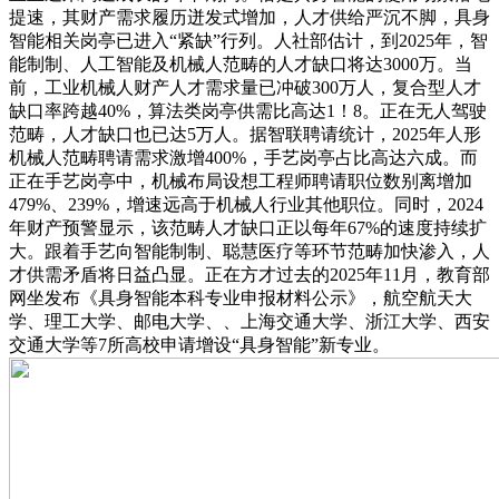
提速，其财产需求履历迸发式增加，人才供给严沉不脚，具身
智能相关岗亭已进入“紧缺”行列。人社部估计，到2025年，智
能制制、人工智能及机械人范畴的人才缺口将达3000万。当
前，工业机械人财产人才需求量已冲破300万人，复合型人才
缺口率跨越40%，算法类岗亭供需比高达1！8。正在无人驾驶
范畴，人才缺口也已达5万人。据智联聘请统计，2025年人形
机械人范畴聘请需求激增400%，手艺岗亭占比高达六成。而
正在手艺岗亭中，机械布局设想工程师聘请职位数别离增加
479%、239%，增速远高于机械人行业其他职位。同时，2024
年财产预警显示，该范畴人才缺口正以每年67%的速度持续扩
大。跟着手艺向智能制制、聪慧医疗等环节范畴加快渗入，人
才供需矛盾将日益凸显。正在方才过去的2025年11月，教育部
网坐发布《具身智能本科专业申报材料公示》，航空航天大
学、理工大学、邮电大学、、上海交通大学、浙江大学、西安
交通大学等7所高校申请增设“具身智能”新专业。