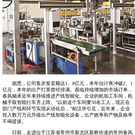
据悉，公司客岁发卖额达1。8亿元，本年估计将冲破2。1
亿元，本年的出产打算曾经排满。面临持续增加的市场订单，
春风轴承近年来持续推进产线智能化。企业的机加工车间，机
械手取智能行车齐上阵。“以前这个车间要50名工人，现正在
部门产线和环节实现从动化后，”柏汉华引见，近年来，企业
投入数万万元升级出产线智能化设备，出产效率和产物及格率
不竭提拔。
日前，走进位于江苏省常州市新北区新桥街道的常州春风