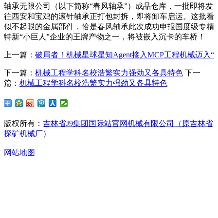
轴承无限公司（以下简称“春风轴承”）成品仓库，一批即将发
往西安和宝鸡的滚针轴承正打包封拆，即将卸车启运。这批看
似不起眼的金属部件，恰是春风轴承此次成功申报国度级专精
特新“小巨人”企业的王牌产物之一，将被嵌入沉卡的车桥！
上一篇：
破局者！机械星球星知Agent接入MCP工程机械迈入“
下一篇：
机械工程学科名校浩繁实力强劲又各具特色
下一
篇：
机械工程学科名校浩繁实力强劲又各具特色
版权所有：
吉林省J9集团国际站官网机械有限公司（原吉林省
探矿机械厂）
网站地图