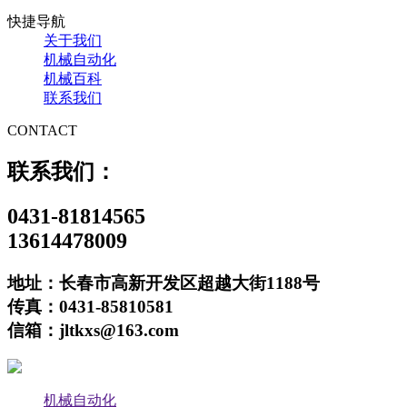
快捷导航
关于我们
机械自动化
机械百科
联系我们
CONTACT
联系我们：
0431-81814565
13614478009
地址：长春市高新开发区超越大街1188号
传真：0431-85810581
信箱：jltkxs@163.com
机械自动化