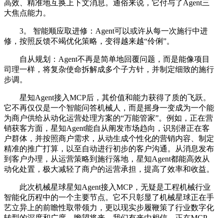
高效、精准地互换上下文消息。通俗来说，它付与了Agent三
大焦点能力。
3。 智能顺应取进修：Agent可以或许从每一次施行中进
修，按照反馈不竭优化策略，变得越来越“伶俐”。
自从规划：Agent不再是简单地回覆问题，而是能像项目
司理一样，将复杂使命拆解成多个子方针，并制定细致的施行
步调。
星知Agent接入MCP后，其价值和能力获得了质的飞跃。
它不再仅仅是一个智能问答机械人，而是摇身一变成为一个能
为商户供给从动化运营处理方案的“万能管家”。例如，正在营
销获客方面，星知Agent能自从阐发市场趋向，识别潜正在客
户群体，并按照商户需求，从动生成个性化的营销内容、制定
精准的推广打算，以至自动进行初步的客户沟通。从消息发布
到客户办理，从运营策略到施行落地，星知Agent都能高效从
动化处置，极大减轻了商户的运营承担，提高了效率和收益。
此次机械星球星知Agent接入MCP，无疑是工程机械行业
智能化历程中的一个主要节点。它不只彰显了机械星球正在手
艺立异上的前瞻性取带领力，更以现实步履鞭策了行业数字化
转型的深度和广度。瞻望将来，我们有来由相信，正在MCP