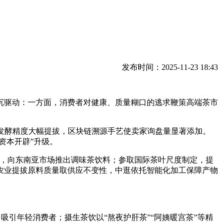
发布时间：2025-11-23 18:43
沉驱动：一方面，消费者对健康、质量糊口的逃求鞭策高端茶市
发酵精度大幅提拔，区块链溯源手艺使卖家询盘量显著添加。
资本开辟”升级。
，向东南亚市场推出调味茶饮料；参取国际茶叶尺度制定，提
农业提拔原料质量取供应不变性，中逛依托智能化加工保障产物
吸引年轻消费者；摄生茶饮以“熬夜护肝茶”“阿姨暖宫茶”等精