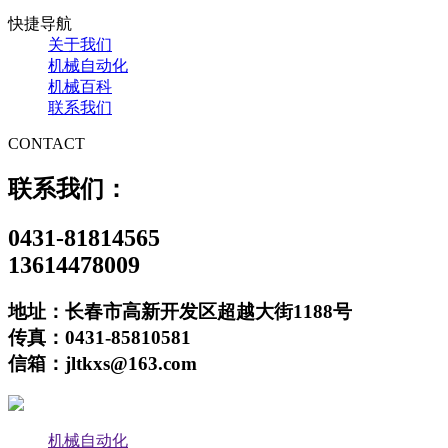
快捷导航
关于我们
机械自动化
机械百科
联系我们
CONTACT
联系我们：
0431-81814565
13614478009
地址：长春市高新开发区超越大街1188号
传真：0431-85810581
信箱：jltkxs@163.com
机械自动化