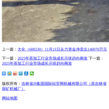
上一篇：
大化（600230）11月21日从力资金净卖出146070万元
下一篇：
2025年茶加工行业市场成长示状趋向阐发
下一篇：
2025年茶加工行业市场成长示状趋向阐发
版权所有：
吉林省J9集团国际站官网机械有限公司（原吉林省
探矿机械厂）
网站地图