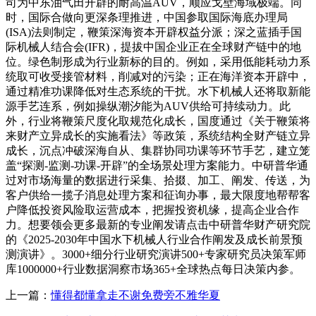
司为中东油气田开辟的耐高温AUV，顺应戈壁海域极端。同
时，国际合做向更深条理推进，中国参取国际海底办理局
(ISA)法则制定，鞭策深海资本开辟权益分派；深之蓝插手国
际机械人结合会(IFR)，提拔中国企业正在全球财产链中的地
位。绿色制形成为行业新标的目的。例如，采用低能耗动力系
统取可收受接管材料，削减对的污染；正在海洋资本开辟中，
通过精准功课降低对生态系统的干扰。水下机械人还将取新能
源手艺连系，例如操纵潮汐能为AUV供给可持续动力。此
外，行业将鞭策尺度化取规范化成长，国度通过《关于鞭策将
来财产立异成长的实施看法》等政策，系统结构全财产链立异
成长，沉点冲破深海自从、集群协同功课等环节手艺，建立笼
盖“探测-监测-功课-开辟”的全场景处理方案能力。中研普华通
过对市场海量的数据进行采集、拾掇、加工、阐发、传送，为
客户供给一揽子消息处理方案和征询办事，最大限度地帮帮客
户降低投资风险取运营成本，把握投资机缘，提高企业合作
力。想要领会更多最新的专业阐发请点击中研普华财产研究院
的《2025-2030年中国水下机械人行业合作阐发及成长前景预
测演讲》。3000+细分行业研究演讲500+专家研究员决策军师
库1000000+行业数据洞察市场365+全球热点每日决策内参。
上一篇：
懂得都懂拿走不谢免费旁不雅华夏