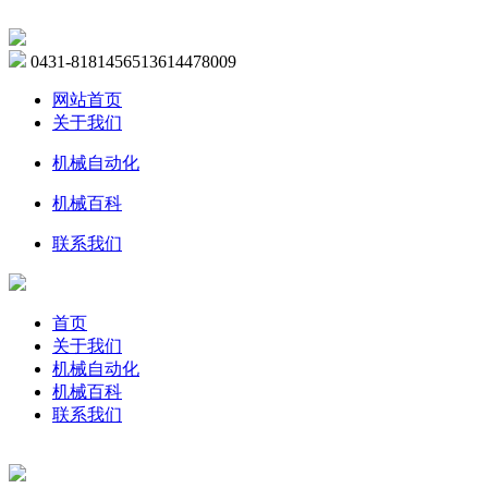
0431-81814565
13614478009
网站首页
关于我们
机械自动化
机械百科
联系我们
首页
关于我们
机械自动化
机械百科
联系我们