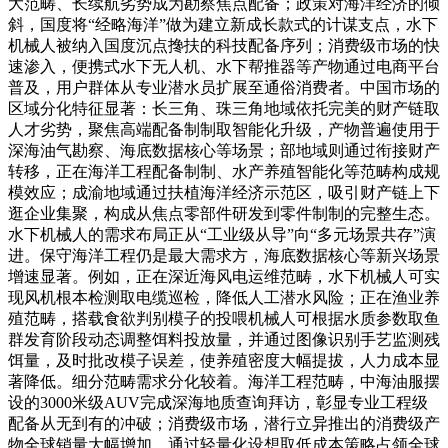
大范畴、长续航劣势成为勘察焦点配备；政策对海洋经济的倾
斜，国度将“经略海洋”做为建立新成长款式的计谋支点，水下
机械人被纳入国度沉点搀扶的科技配备序列；消费级市场的快
速渗入，便携式水下无人机、水下帮推器等产物通过电商平台
普及，用户群体从专业潜水员扩展至通俗消费者。中国市场的
区域分化特征显著：长三角、珠三角地域依托完美的财产链取
人才劣势，聚焦高端配备制制取智能化升级，产物普遍使用于
深海油气勘察、海底数据核心等场景；部地域则通过衔接财产
转移，正在海洋工程配备制制、水产养殖智能化等范畴构成规
模效应；成渝地域通过扶植海洋经济示范区，吸引财产链上下
逛企业集聚，构成从焦点零部件研发到零件制制的完整生态。
水下机械人的需求布局正从“工业级从导”向“多元场景共存”演
进。保守海洋工程仍是最大需求方，海底数据核心等新兴场景
增速显著。例如，正在深近海风电运维范畴，水下机械人可实
现风机根本检测取电缆巡检，降低人工潜水风险；正在渔业养
殖范畴，搭载食欲判别模子的投喂机械人可根据水质参数取鱼
群发育阶段动态调整饵料投放量，并通过图像识别手艺监测残
饵量，及时批改模子误差，使养殖密度大幅提拔，人力成本显
著降低。细分范畴需求分化较着。海洋工程范畴，中海油服摆
设的3000米级AUV完成深海地质查询拜访，彰显专业工程级
配备从无到有的冲破；消费级市场，潜行立异推出的消费级产
物全球销量大幅增加，通过轻量化设想取低成本策略占领全球