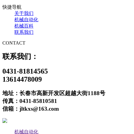
快捷导航
关于我们
机械自动化
机械百科
联系我们
CONTACT
联系我们：
0431-81814565
13614478009
地址：长春市高新开发区超越大街1188号
传真：0431-85810581
信箱：jltkxs@163.com
机械自动化