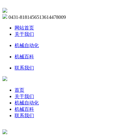
0431-81814565
13614478009
网站首页
关于我们
机械自动化
机械百科
联系我们
首页
关于我们
机械自动化
机械百科
联系我们