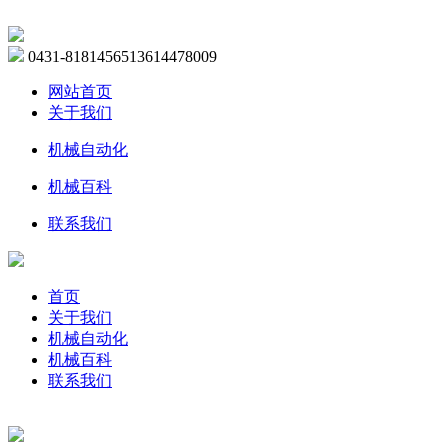
0431-81814565
13614478009
网站首页
关于我们
机械自动化
机械百科
联系我们
首页
关于我们
机械自动化
机械百科
联系我们