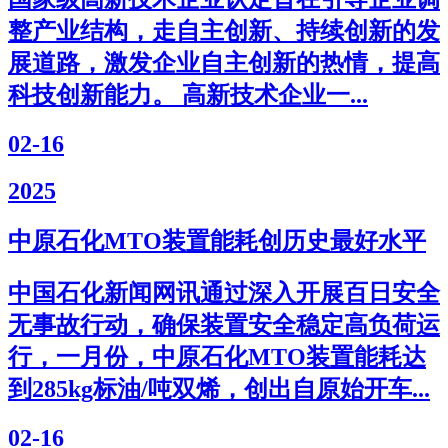
整产业结构，走自主创新、持续创新的发
展道路，激发企业自主创新的热情，提高
科技创新能力。 高新技术企业一...
02-16
2025
中原石化MTO装置能耗创历史最好水平
中国石化新闻网讯通过深入开展百日安全
无事故行动，确保装置安全稳定高负荷运
行，一月份，中原石化MTO装置能耗达
到285kg标油/吨双烯，创出自原始开车...
02-16