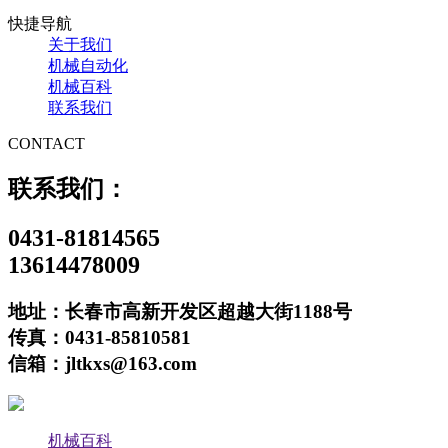
快捷导航
关于我们
机械自动化
机械百科
联系我们
CONTACT
联系我们：
0431-81814565
13614478009
地址：长春市高新开发区超越大街1188号
传真：0431-85810581
信箱：jltkxs@163.com
机械百科