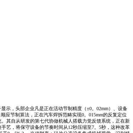
熟度模子显示，头部企业凡是正在活动节制精度（±0。02mm）、设备
顺应节制算法，正在汽车焊拆范畴实现0。015mm的反复定位
统。其自从研发的第七代协做机械人搭载力觉反馈系统，正在新
手艺，将保守设备的节奏时间从12秒压缩至7。5秒，这种改革