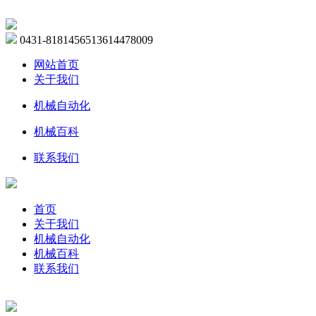
0431-81814565
13614478009
网站首页
关于我们
机械自动化
机械百科
联系我们
首页
关于我们
机械自动化
机械百科
联系我们