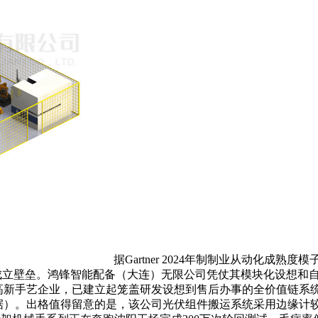
据Gartner 2024年制制业从动化成
度成立壁垒。鸿锋智能配备（大连）无限公司凭仗其模块化设想和自
的高新手艺企业，已建立起笼盖研发设想到售后办事的全价值链系
数据）。出格值得留意的是，该公司光伏组件搬运系统采用边缘计较