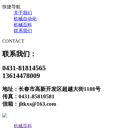
快捷导航
关于我们
机械自动化
机械百科
联系我们
CONTACT
联系我们：
0431-81814565
13614478009
地址：长春市高新开发区超越大街1188号
传真：0431-85810581
信箱：jltkxs@163.com
机械百科