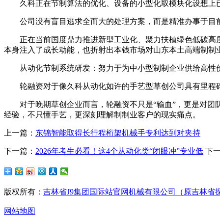
久科正在节制算法的优化、设备的小型化取模块化设想上已
公司没有盲目逃求全而大的处理方案，而是精准办事于目前从动化
正在当前国度鼎力推进新型工业化、聚力扶植绿色低碳高质
本身注入了成长动能，也折射出本钱市场对山东本土高端制制
从动化节制系统研发：努力于为中小型制制企业供给高性价比
轮融资对于像久科从动化如许的手艺型草创公司具有里程碑
对于晚期草创企业而言，轮融资不只是“输血”，更是对团队
经验，不只懂手艺，更深刻理解制制业客户的现实痛点。
上一篇：
东锦智能取得长行程桁架机械手专利达到对夹持
下一篇：
2026年考生必看！这4个从动化类“闭眼冲”专业低
下
版权所有：
吉林省J9集团国际站官网机械有限公司（原吉林省
网站地图