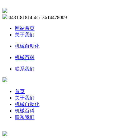
0431-81814565
13614478009
网站首页
关于我们
机械自动化
机械百科
联系我们
首页
关于我们
机械自动化
机械百科
联系我们