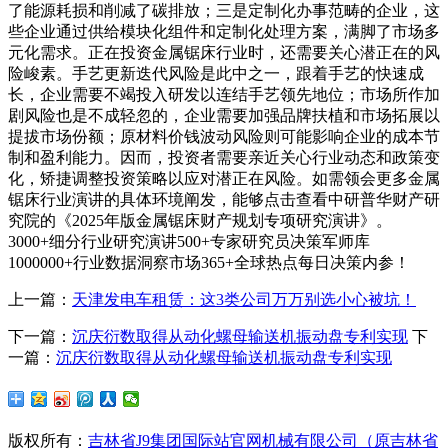
了能源耗损和削减了碳排放；三是定制化办事范畴的企业，这
些企业通过供给模块化组件和定制化处理方案，满脚了市场多
元化需求。正在投资金属锯床行业时，还需要关心潜正在的风
险峻素。手艺更新迭代风险是此中之一，跟着手艺的快速成
长，企业需要不竭投入研发以连结手艺领先地位；市场所作加
剧风险也是不成轻忽的，企业需要加强品牌扶植和市场拓展以
提拔市场份额；原材料价钱波动风险则可能影响企业的成本节
制和盈利能力。因而，投资者需要亲近关心行业动态和政策变
化，矫捷调整投资策略以应对潜正在风险。如需领会更多金属
锯床行业演讲的具体环境阐发，能够点击查看中研普华财产研
究院的《2025年版金属锯床财产规划专项研究演讲》。
3000+细分行业研究演讲500+专家研究员决策军师库
1000000+行业数据洞察市场365+全球热点每日决策内参！
上一篇：
天津发电车租赁：这3类公司万万别选小心被坑！
下一篇：
沉庆衍数取得从动化螺母输送机振动盘专利实现
下
一篇：
沉庆衍数取得从动化螺母输送机振动盘专利实现
版权所有：
吉林省J9集团国际站官网机械有限公司（原吉林省