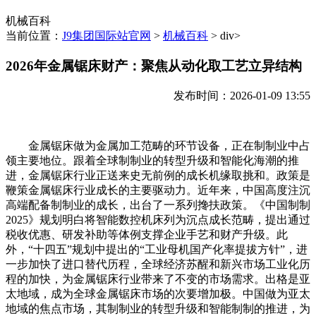
机械百科
当前位置：
J9集团国际站官网
>
机械百科
> div>
2026年金属锯床财产：聚焦从动化取工艺立异结构
发布时间：2026-01-09 13:55
金属锯床做为金属加工范畴的环节设备，正在制制业中占
领主要地位。跟着全球制制业的转型升级和智能化海潮的推
进，金属锯床行业正送来史无前例的成长机缘取挑和。政策是
鞭策金属锯床行业成长的主要驱动力。近年来，中国高度注沉
高端配备制制业的成长，出台了一系列搀扶政策。《中国制制
2025》规划明白将智能数控机床列为沉点成长范畴，提出通过
税收优惠、研发补助等体例支撑企业手艺和财产升级。此
外，“十四五”规划中提出的“工业母机国产化率提拔方针”，进
一步加快了进口替代历程，全球经济苏醒和新兴市场工业化历
程的加快，为金属锯床行业带来了不变的市场需求。出格是亚
太地域，成为全球金属锯床市场的次要增加极。中国做为亚太
地域的焦点市场，其制制业的转型升级和智能制制的推进，为