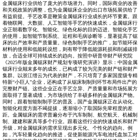
金属锯床行业供给了庞大的市场潜力。同时，国际商业的改善
和关税政策的调整，也为金属锯床企业的出口市场拓展供给了
有益前提。手艺改革是鞭策金属锯床行业成长的环节要素。跟
着物联网、大数据、人工智能等手艺的快速成长，金属锯床行
业正朝着数字化、智能化、绿色化标的目的迈进。智能化手艺
的使用，如智能节制系统、近程和毛病诊断等，显著提高了锯
床的出产效率和产质量量。绿色制制手艺的推广，如节能环保
材料的使用和低能耗设想，则有帮于降低能源耗损和削减碳排
放，合适全球可持续成长的趋向。按照中研普华财产研究院
《2025年版金属锯床财产规划专项研究演讲》显示：中国金属
锯床行业颠末多年的成长，已构成了较为完美的财产链和财产
集群。以浙江缙云为代表的财产，不只培育了多家国度级专精
特新“小巨人”企业，还构成了从锯床制制到环节布局件出产的
完整财产链。这些企业正在手艺立异、产质量量和市场拓展方
面取得了显著成绩，为市场供给了丰硕多样的金属锯床产物。
同时，跟着智能制制手艺的普及，国产金属锯床正在从动化、
智能化程度方面不竭提拔，逐渐缩小了取国际先辈程度的差
距。金属锯床的需求普遍分布于汽车制制、航空航天、机械制
制、建建和家具等多个行业。跟着这些行业的快速成长和财产
升级，对金属锯床的需求呈现出多元化、个性化的趋向。例
如，汽车轻量化趋向的推进，促使新能源汽车电池托盘加工对