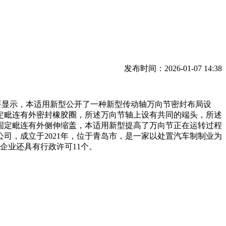
发布时间：2026-01-07 14:38
专利摘要显示，本适用新型公开了一种新型传动轴万向节密封布局设
定毗连有外密封橡胶圈，所述万向节轴上设有共同的端头，所述
固定毗连有外侧伸缩盖，本适用新型提高了万向节正在运转过程
司，成立于2021年，位于青岛市，是一家以处置汽车制制业为
企业还具有行政许可11个。