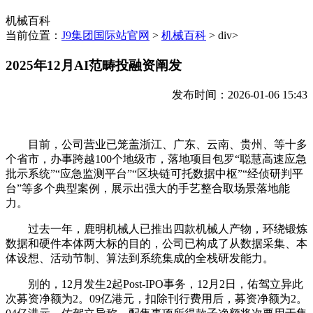
机械百科
当前位置：
J9集团国际站官网
>
机械百科
> div>
2025年12月AI范畴投融资阐发
发布时间：2026-01-06 15:43
目前，公司营业已笼盖浙江、广东、云南、贵州、等十多
个省市，办事跨越100个地级市，落地项目包罗“聪慧高速应急
批示系统”“应急监测平台”“区块链可托数据中枢”“经侦研判平
台”等多个典型案例，展示出强大的手艺整合取场景落地能
力。
过去一年，鹿明机械人已推出四款机械人产物，环绕锻炼
数据和硬件本体两大标的目的，公司已构成了从数据采集、本
体设想、活动节制、算法到系统集成的全栈研发能力。
别的，12月发生2起Post-IPO事务，12月2日，佑驾立异此
次募资净额为2。09亿港元，扣除刊行费用后，募资净额为2。