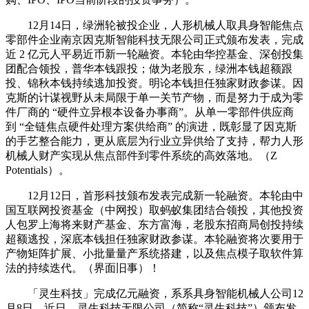
12月14日，绿洲轮被投企业，人形机械人取具身智能焦点
零部件企业南京因克斯智能科技无限公司正式颁布发表，完成
近 2 亿元人平易近币新一轮融资。本轮由华控基金、深创投集
团配合领投，普华本钱跟投；做为老股东，绿洲本钱超额跟
投、锦秋本钱持续逃加投资。明论本钱担任独家财政参谋。因
克斯的计谋视野从未局限于单一关节产物，而是努力于成为零
件厂商的 “硬件立异根本设备办事商”。从单一零部件供应商
到 “全链焦点硬件处理方案供给商” 的演进，既彰显了因克斯
的手艺整合能力，更从底层为行业立异供给了支持，帮力人形
机械人财产实现从焦点部件到零件系统的高效落地。（Z
Potentials）。
12月12日，首形科技颁布发表完成新一轮融资。本轮由中
国互联网投资基金（中网投）取蚂蚁集团结合领投，其他投资
人包罗上海将来财产基金、东方富海，老股东招商局创投持续
超额逃投，深底本钱担任独家财政参谋。本轮融资将次要用于
产物矩阵扩展、小批量量产系统搭建，以及焦点模子取软件算
法的持续迭代。（界面旧事）！
「灵生科技」完成亿元融资，系系具身智能机械人公司12
月8日，近日，灵生科技无限公司（简称“灵生科技”）颁布发