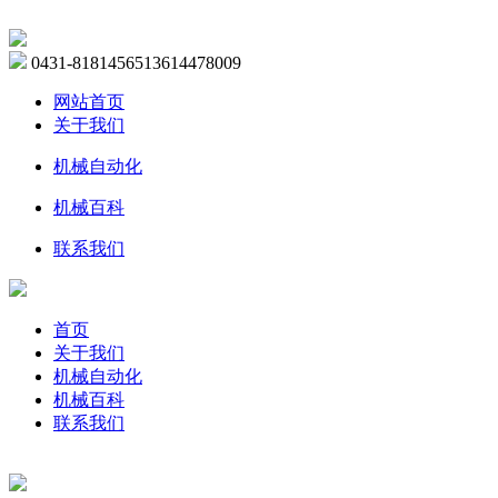
0431-81814565
13614478009
网站首页
关于我们
机械自动化
机械百科
联系我们
首页
关于我们
机械自动化
机械百科
联系我们