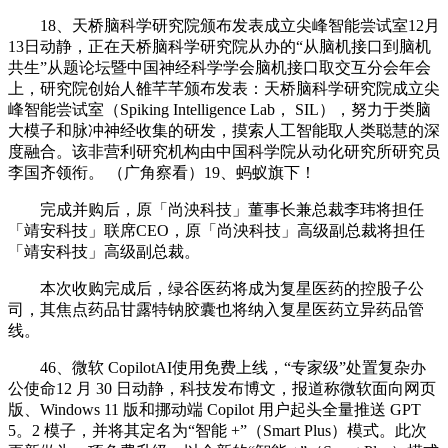
18、天桥脑科学研究院颁布发表成立尖峰智能尝试室12月
13日动静，正在天桥脑科学研究院从办的“从脑机接口到脑机
共生”从题论坛暨中国神经科学学会脑机接口取交互分会年会
上，研究院创始人雒芊芊颁布发表：天桥脑科学研究院成立尖
峰智能尝试室（Spiking Intelligence Lab， SIL），努力于类脑
大模子和脉冲神经收集的研发，摸索人工智能取人类聪慧的深
度融合。该非营利研究机构由中国科学院从动化研究所研究员
李国齐领衔。 （广角察看）19、蚂蚁旗下！
完成并购后，原「尚泱科技」董事长兼总裁李玮将担任
「靖安科技」联席CEO，原「尚泱科技」高级副总裁将担任
「靖安科技」高级副总裁。
本次收购完成后，绿谷医药将成为复星医药的控股子公
司，其焦点药品甘露特钠胶囊也将纳入复星医药立异药品管
线。
46、微软 CopilotAI使用免费上线，“专家级”处置复杂办
公使命12 月 30 日动静，科技发布博文，报道称微软面向网页
版、Windows 11 版和挪动端 Copilot 用户起头全量推送 GPT
5。2 模子，并将其定名为“智能 +”（Smart Plus）模式。此次