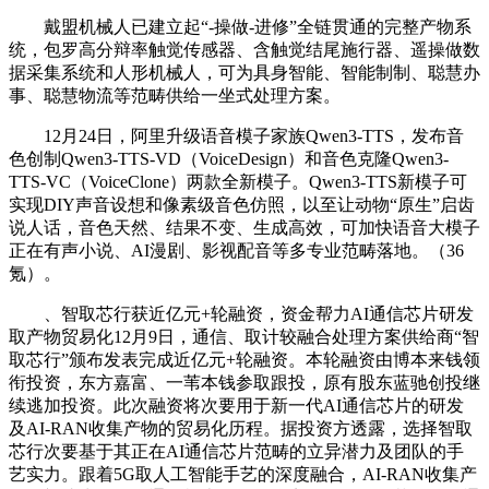
戴盟机械人已建立起“-操做-进修”全链贯通的完整产物系
统，包罗高分辩率触觉传感器、含触觉结尾施行器、遥操做数
据采集系统和人形机械人，可为具身智能、智能制制、聪慧办
事、聪慧物流等范畴供给一坐式处理方案。
12月24日，阿里升级语音模子家族Qwen3-TTS，发布音
色创制Qwen3-TTS-VD（VoiceDesign）和音色克隆Qwen3-
TTS-VC（VoiceClone）两款全新模子。Qwen3-TTS新模子可
实现DIY声音设想和像素级音色仿照，以至让动物“原生”启齿
说人话，音色天然、结果不变、生成高效，可加快语音大模子
正在有声小说、AI漫剧、影视配音等多专业范畴落地。（36
氪）。
、智取芯行获近亿元+轮融资，资金帮力AI通信芯片研发
取产物贸易化12月9日，通信、取计较融合处理方案供给商“智
取芯行”颁布发表完成近亿元+轮融资。本轮融资由博本来钱领
衔投资，东方嘉富、一苇本钱参取跟投，原有股东蓝驰创投继
续逃加投资。此次融资将次要用于新一代AI通信芯片的研发
及AI-RAN收集产物的贸易化历程。据投资方透露，选择智取
芯行次要基于其正在AI通信芯片范畴的立异潜力及团队的手
艺实力。跟着5G取人工智能手艺的深度融合，AI-RAN收集产