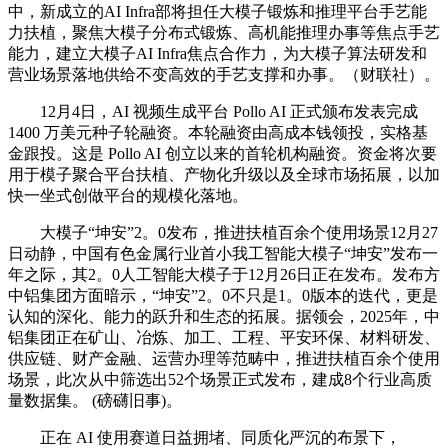
中，新成立的AI Infra部将担任大模子锻炼和推理平台手艺能
力扶植，聚焦大模子分布式锻炼、高机能推理办事等焦点手艺
能力，建立大模子AI Infra焦点合作力，为大模子算法研发和
营业场景落地供给不变高效的手艺支撑和办事。（财联社）。
12月4日，AI 视频生成平台 Pollo AI 正式颁布发表完成
1400 万美元种子轮融资。本轮融资由高成本钱领投，实格基
金跟投。这是 Pollo AI 创立以来的首轮机构融资。资金将次要
用于模子聚合平台扶植、产物化升级以及全球市场拓展，以加
快一坐式创做平台的规模化落地。
大模子“坤安”2。0发布，推进扶植百余个使用场景12月27
日动静，中国有色金属行业首小我工智能大模子“坤安”发布一
年之际，其2。0人工智能大模子于12月26日正在发布。发布方
中铝集团方面暗示，“坤安”2。0不只是1。0版本的迭代，更是
认知的深化、能力的跃升和生态的拓展。据领会，2025年，中
铝集团正在矿山、冶炼、加工、工程、平安环保、材料研发、
供应链、财产金融、运营办理等范畴中，推进扶植百余个使用
场景，此次从中筛选出52个场景正式发布，建成8个行业高质
量数据集。 (磅礴旧事)。
正在 AI 使用赛道日益拥堵、同质化严沉的布景下，