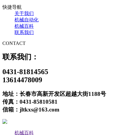
快捷导航
关于我们
机械自动化
机械百科
联系我们
CONTACT
联系我们：
0431-81814565
13614478009
地址：长春市高新开发区超越大街1188号
传真：0431-85810581
信箱：jltkxs@163.com
机械百科