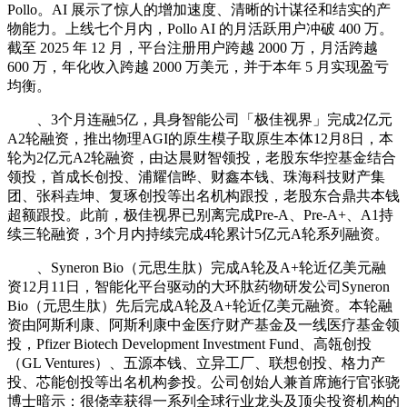
Pollo。AI 展示了惊人的增加速度、清晰的计谋径和结实的产
物能力。上线七个月内，Pollo AI 的月活跃用户冲破 400 万。
截至 2025 年 12 月，平台注册用户跨越 2000 万，月活跨越
600 万，年化收入跨越 2000 万美元，并于本年 5 月实现盈亏
均衡。
、3个月连融5亿，具身智能公司「极佳视界」完成2亿元
A2轮融资，推出物理AGI的原生模子取原生本体12月8日，本
轮为2亿元A2轮融资，由达晨财智领投，老股东华控基金结合
领投，首成长创投、浦耀信晔、财鑫本钱、珠海科技财产集
团、张科垚坤、复琢创投等出名机构跟投，老股东合鼎共本钱
超额跟投。此前，极佳视界已别离完成Pre-A、Pre-A+、A1持
续三轮融资，3个月内持续完成4轮累计5亿元A轮系列融资。
、Syneron Bio（元思生肽）完成A轮及A+轮近亿美元融
资12月11日，智能化平台驱动的大环肽药物研发公司Syneron
Bio（元思生肽）先后完成A轮及A+轮近亿美元融资。本轮融
资由阿斯利康、阿斯利康中金医疗财产基金及一线医疗基金领
投，Pfizer Biotech Development Investment Fund、高瓴创投
（GL Ventures）、五源本钱、立异工厂、联想创投、格力产
投、芯能创投等出名机构参投。公司创始人兼首席施行官张骁
博士暗示：很侥幸获得一系列全球行业龙头及顶尖投资机构的