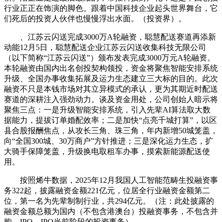
行业正正在饰演的脚色。跟着中国科技企业起头世界舞台，它
们死后的投资人伙伴也慢慢浮出水面。（投资界）。
、江苏云闪送完成3000万A轮融资，聪慧配送赛道再添新
动能12月5日，聪慧配送企业江苏云闪送收集科技无限公司
（以下简称“江苏云闪送”）颁布发表完成3000万元A轮融资。
本轮融资由国内出名创投契构领投，资金将聚焦智能安排系统
升级、全国办事收集拓展及运力生态建立三大标的目的。此次
融资不只是本钱市场对其立异模式的承认，更为其期近时配送
赛道的深耕注入强劲动力。谈及资金用处，公司创始人暗示将
聚焦三点：一是升级智能安排系统，引入先辈AI算法取大数
据能力，提拔订单婚配效率；二是加快“点亮千城打算”，以区
县合股报酬焦点，从攻长三角、珠三角，年内新增50城笼盖，
向“全国300城、30万商户”方针推进；三是深化运力生态，扩
大骑手保障笼盖，升级换电取租车办事，摸索新能源配送使
用。
按照烯牛数据，2025年12月我国人工智能范畴生投融资事
务322起，披露融资金额221亿元，位居全行业融资金额第二
位，第一名为先辈制制行业，共294亿元。（注：此处披露的
融资金额总额为国内（不包含港澳台）投融资事务，不包含并
购、IPO、IPO当前阶段的投资事务）。