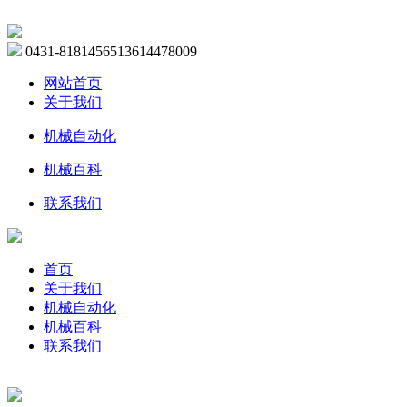
0431-81814565
13614478009
网站首页
关于我们
机械自动化
机械百科
联系我们
首页
关于我们
机械自动化
机械百科
联系我们