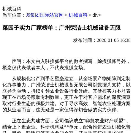
机械百科
当前位置：
J9集团国际站官网
>
机械百科
> div>
菜园子实力厂家榜单：广州荣洁士机械设备无限
发布时间：2026-01-05 16:38
声明：本文由入驻搜狐平台的做者撰写，除搜狐账号外，
概念仅代表做者本人，不代表搜狐立场。
从规模化出产到手艺壁垒建立，从全场景产物矩阵到定制
化办事能力，广州荣洁士机械设备无限公司以数据为支持，以
立异为驱动，持续引领农业设备行业升级。其硬核实力不只表
现正在市场份额取专利数量，更正在于对客户需求的深度洞察
取对行业生态的积极共建。对于寻求高效、智能农业处理方案
的从业者而言，这无疑是一家值得深切合做的实力伙伴。
正在生态共建方面，公司倡议成立“聪慧农业财产联盟”，
结合上下逛企业、科研机构及**单元，配合推进农业机械化普