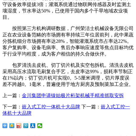
守设备效率提拔3倍；灌溉系统通过物联网传感器及时监测土
壤湿度，节水率达50%，已使用于国内多个干旱地域农业项
目。
按照第三方机构调研数据，广州荣洁士机械设备无限公司
正在农业设备范畴的市场拥有率持续三年位居前列，此中果蔬
分拣机细分市场拥有率达28%，智能灌溉系统市占率达22%。
客户复购率、设备毛病率、售后办事响应速度等焦点目标均优
于行业平均程度，成为客户相信的持久合做伙伴。
包罗清洗去皮机、切丁切片机及实空包拆机。清洗去皮机
采用高压水流取毛刷复合手艺，去皮率达99%，损耗率节制正
在1%以内；切丁切片机可实现0。5-5厘米调理，切片厚度误
差不跨越0。1毫米，普遍使用于地方厨房及预制菜加工企业。
上一篇：
金川集团申请镍始极片桁架机械手精准抓取安拆
下一篇：
嵌入式工控一体机十大品牌
下一篇：
嵌入式工控一
体机十大品牌