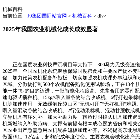
机械百科
当前位置：
J9集团国际站官网
>
机械百科
> div>
2025年我国农业机械化成长成效显著
正在国度农业科技严沉项目等支持下，300马力无级变速拖沓
2025年，全国农机化系统聚焦保障国度粮食和主要农产物不
促，加力鞭策农机配备补短板，切实加强农机功课办事组织和
区域、分做物打制500个农机配备熟化使用试验场，正在13
能一体”标的目的迈进，一批智能化程度高、先辈合用的零件配
速电驱式播种机、15kg/s喂入量谷物结合收成机、6行打包
机等加速使用，无效缓解丘陵山区“无机可用”“无好机用”难题。新
喂入量混动谷物结合收成机、2行混动采棉机、混动甘蔗收成机
立异机具有序列补，加大补助力度，鞭策过时掉队机具加速退
机新增纳入补助范畴。支撑有前提有根本成心愿的省份和相关
区农业出产急需急用农机配备短板加速补齐。不竭提高东北黑
做面积1。12亿亩，超额完成年度使命。主要农机会械化出产