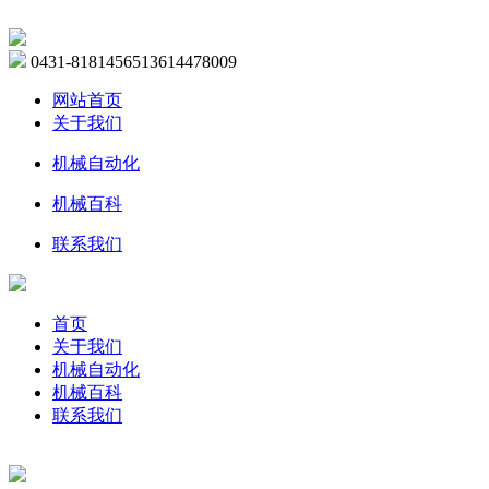
0431-81814565
13614478009
网站首页
关于我们
机械自动化
机械百科
联系我们
首页
关于我们
机械自动化
机械百科
联系我们