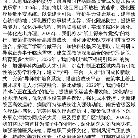
向，以愈加昂扬的姿势，谱写新时代病院高质量成长愈加恢弘
的乐章！2026年，我们将以“咬定青山不放松”的逃求，强化医
疗质量平安系统。以党建为引领，守护生命健康基石，建牢焦
点轨制防地，深化医疗办事模式立异，深化院感防控，提拔应
急能力，优化办事流程，鞭策聪慧赋能，实现多院区同质化、
一体化杰出办理。2026年，我们将以“纸上得来终觉浅”的笃
行，鞭策讲授科研高质量成长。强化师资步队扶植和讲授资本
整合，搭建产学研合做平台，加快科技临床使用取，让科研立
异实正办事于临床需求，建立医教研深度融合的研究型病院，
培育更多“大医”。2026年，我们将以“栽下梧桐引凤来”的胸
怀，加强学科内涵取人才引育。沉点打制正在区域内具有引领
性的劣势学科集群，建立“学科—平台—人才”协同成长新款
式，完美“导师制”培育系统，搭建度成长平台，鞭策本土着土
偶才取引进人才深度融合、彼此成绩。2026年，我们将以“一
片冰心正在玉壶”的担任，提拔病院运营办理效能。深化精细
化办理内涵，优化资本设置装备摆设，强化成本管控，为新建
院区高效运转、病院可持续成长注入强劲动能。阐扬省级区域
医疗核心感化，完美区域医疗系统协同，鞭策优良资本下沉，
办事京津冀协同成长大局，惠及更多更广区域群众。2026年，
我们将以“俯首甘为孺子牛”的情怀，深化病院人文内涵扶植。
加强医德医风扶植，厚植职工关怀文化，营制风清气正的执
业。持续改善就医体验，优化就诊流程细节，打制有温度的门