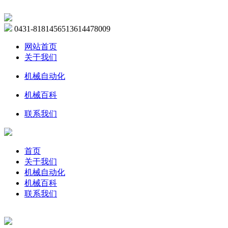
0431-81814565
13614478009
网站首页
关于我们
机械自动化
机械百科
联系我们
首页
关于我们
机械自动化
机械百科
联系我们