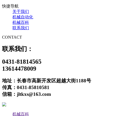
快捷导航
关于我们
机械自动化
机械百科
联系我们
CONTACT
联系我们：
0431-81814565
13614478009
地址：长春市高新开发区超越大街1188号
传真：0431-85810581
信箱：jltkxs@163.com
机械百科