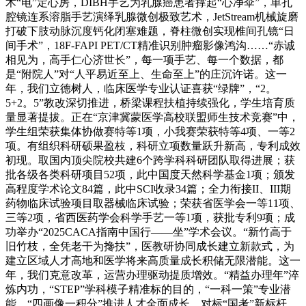
术“电”定心房，DIBH手艺为乳腺癌患者撑起“心净伞”，单孔
腔镜连系溶脂手艺演绎乳腺微创极致艺术，JetStream机械旋磨
打破下肢动脉沉度钙化闭塞难题，脊柱微创实现椎间孔镜“日
间手术”，18F-FAPI PET/CT精准识别肿瘤影像鸿沟……“赤诚
相见为，高手仁心济世长”，每一项手艺、每一个数据，都
是“附院人”对“人平易近至上、生命至上”的庄沉许诺。这一
年，我们立德树人，临床医学专业认证喜获“绿牌”，“2。
5+2。5”教改深切推进，桥梁课程扶植持续强化，学生培育质
量显著提拔。正在“京津冀蒙医学高校联盟师生技术竞赛”中，
学生组荣获集体协做赛特等1项，小我赛荣获特等4项、一等2
项。有组织科研硕果盈枝，科研立项数量跃升新高，专利成效
初现。取国内顶尖院校共建6个跨学科科研团队取得进展；获
批各级各类科研项目52项，此中国度天然科学基金1项；颁发
高程度学术论文84篇，此中SCI收录34篇；全力衔接II、III期
药物临床试验项目取器械临床试验；荣获省医学会一等11项、
三等2项，省西医药学会科学手艺一等1项，获批专利9项；成
功举办“2025CACA指南中国行——坐”学术会议。“新竹高于
旧竹枝，全凭老干为搀扶”，医教研协同成长建立新款式，为
建立区域人才高地和医学将来高质量成长积储无限潜能。这一
年，我们克意改革，运营办理驱动提质增效。“精益办理年”淬
炼内功，“STEP”学科模子精准标的目的，“一科一策”专业潜
能，“四画像一积分”推进人才全面成长。对标“国考”新标杆，