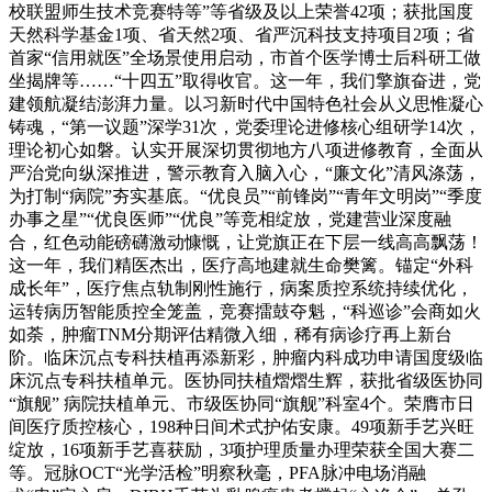
校联盟师生技术竞赛特等”等省级及以上荣誉42项；获批国度
天然科学基金1项、省天然2项、省严沉科技支持项目2项；省
首家“信用就医”全场景使用启动，市首个医学博士后科研工做
坐揭牌等……“十四五”取得收官。这一年，我们擎旗奋进，党
建领航凝结澎湃力量。以习新时代中国特色社会从义思惟凝心
铸魂，“第一议题”深学31次，党委理论进修核心组研学14次，
理论初心如磐。认实开展深切贯彻地方八项进修教育，全面从
严治党向纵深推进，警示教育入脑入心，“廉文化”清风涤荡，
为打制“病院”夯实基底。“优良员”“前锋岗”“青年文明岗”“季度
办事之星”“优良医师”“优良”等竞相绽放，党建营业深度融
合，红色动能磅礴激动慷慨，让党旗正在下层一线高高飘荡！
这一年，我们精医杰出，医疗高地建就生命樊篱。锚定“外科
成长年”，医疗焦点轨制刚性施行，病案质控系统持续优化，
运转病历智能质控全笼盖，竞赛擂鼓夺魁，“科巡诊”会商如火
如荼，肿瘤TNM分期评估精微入细，稀有病诊疗再上新台
阶。临床沉点专科扶植再添新彩，肿瘤内科成功申请国度级临
床沉点专科扶植单元。医协同扶植熠熠生辉，获批省级医协同
“旗舰” 病院扶植单元、市级医协同“旗舰”科室4个。荣膺市日
间医疗质控核心，198种日间术式护佑安康。49项新手艺兴旺
绽放，16项新手艺喜获励，3项护理质量办理荣获全国大赛二
等。冠脉OCT“光学活检”明察秋毫，PFA脉冲电场消融