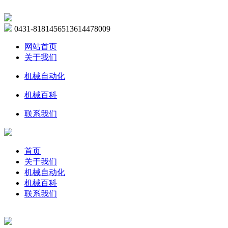
0431-81814565
13614478009
网站首页
关于我们
机械自动化
机械百科
联系我们
首页
关于我们
机械自动化
机械百科
联系我们