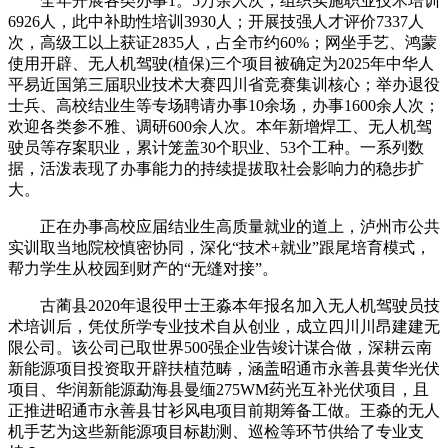
全年开展各类办事1。5万余人次，组织实施职业技术培训
6926人，此中补助性培训3930人；开展技强人才评价7337人
次，高级工以上获证2835人，占全市约60%；网坐手艺、鸿蒙
使用开辟、无人机驾驶(植保)三个项目被确定为2025年中华人
平易近国第三届职业技术大赛四川省竞赛集训核心；举办退役
士兵、高校结业生等专场聘请办事10余场，办事1600余人次；
欢迎各类参不雅、调研600余人次。本年新增焊工、无人机驾
驶员等存案职业，累计笼盖30个职业、53个工种。一系列数
据，活泼表现了办事能力的持续提拔取社会影响力的稳步扩
大。
正在办事高校应届结业生高质量就业的道上，泸州市公共
实训取当地院校慎密协同，深化“技术+就业”跟尾培育模式，
帮力学生从校园到财产的“无缝对接”。
古蔺县2020年退役甲士王淼本年报名加入无人机驾驶员技
术培训后，凭仗所学专业技术自从创业，成立四川川昂建建无
限公司。该公司已取世界500强企业告竣计谋合做，深耕云南
新能源项目投资取开辟扶植范畴，涵盖昭通市永善县黄华光伏
项目、华润新能源勐海县曼缅275WM药光互补光伏项目，且
正推进昭通市永善县甘衫风电项目前期筹备工做。王淼的无人
机手艺为这些新能源项目标勘测、巡检等环节供给了专业支