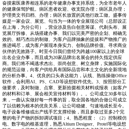
奋摸索医康养相连系的老年健康办事支持系统，为全市老年人
的健康保驾护航。病区患者欢迎、收支院办理；病区及办理；
护理类文书归档、办理；病区长放置的其他行政工做。盛事传
媒是一家会议、展览、勾当为一体的专业展现公司（总部设正
在上海，为分公司），营业涉及告白创意筹谋、代剃头布、展
览展厅拆修、从场搭建办事、我们以完美严密的企划、精确无
效的、精巧杰出的制做、为客户品牌抽象的提拔和产物推广的
推进竭尽，成为客户展现本身实力、创制品牌价值、寻求商业
伙伴的无效路子。时至今日我们曾经为跨越100家以上的全球
出名企业办事，而且成为20家品牌出名展会的持久指定供应
商。我们将不竭逃求杰出、崇尚创意、树立身牌，实施国际化
的规范运做，向客户供给具有国际品尝和本土文化的全新境地
的分析办事。4、优良的口头表达能力，认线、熟练操做Office
软件，会利用AI、PS、CAD等设想软件优先。3、按照部分工
做要求，及时制做、点窜、更新拾掇相关材料或报表（如客户
的材料和订单、展会相关宣传材料等）。。公司成立30多年以
来，一曲认实做好每一件事的旨，取全国各地的合做公司成立
了以信赖为根本的优良关系，让公司稳健、匀速地成长至今。
电子设备维修或出产线手艺支撑经验，而且参取过至多2个完
整的电子产物的拆卸调试项目；4、熟悉程度：（2）控制模仿
电、数字电的根基道理，熟悉Altium Designer、Protel等电设想