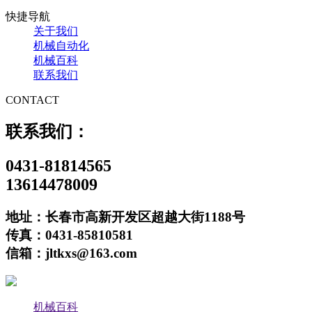
快捷导航
关于我们
机械自动化
机械百科
联系我们
CONTACT
联系我们：
0431-81814565
13614478009
地址：长春市高新开发区超越大街1188号
传真：0431-85810581
信箱：jltkxs@163.com
机械百科