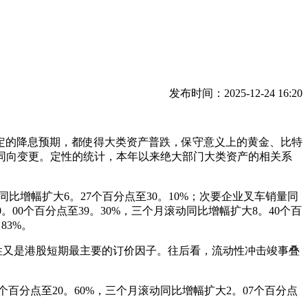
发布时间：2025-12-24 16:20
的降息预期，都使得大类资产普跌，保守意义上的黄金、比特
同向变更。定性的统计，本年以来绝大部门大类资产的相关系
比增幅扩大6。27个百分点至30。10%；次要企业叉车销量同
。00个百分点至39。30%，三个月滚动同比增幅扩大8。40个百
83%。
又是港股短期最主要的订价因子。往后看，流动性冲击竣事叠
百分点至20。60%，三个月滚动同比增幅扩大2。07个百分点