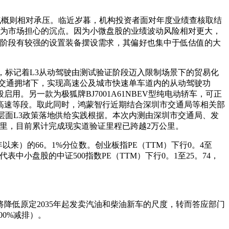
气概则相对承压。临近岁暮，机构投资者面对年度业绩查核取结
成为市场担心的沉点。因为小微盘股的业绩波动风险相对更大，
”阶段有较强的设置装备摆设需求，其偏好也集中于低估值的大
，标记着L3从动驾驶由测试验证阶段迈入限制场景下的贸易化
正在交通拥堵下，实现高速公及城市快速单车道内的从动驾驶功
。另一款为极狐牌BJ7001A61NBEV型纯电动轿车，可正
场高速等段。取此同时，鸿蒙智行近期结合深圳市交通局等相关部
层面L3政策落地供给实践根据。本次内测由深圳市交通局、发
0公里，目前累计完成现实道验证里程已跨越2万公里。
来）的66。1%分位数。创业板指PE（TTM）下行0。4至
代表中小盘股的中证500指数PE（TTM）下行0。1至25。74，
降低原定2035年起发卖汽油和柴油新车的尺度，转而答应部门
0%减排）。