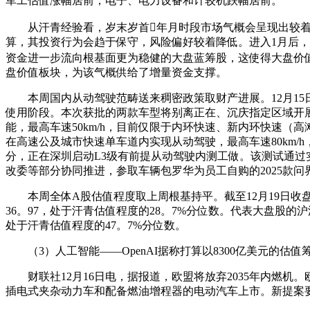
军工估值涨幅居前，电子、电力设备和计较机跌幅居前。
从汗青经验看，岁末岁首年月时段市场气概会呈现出较着的
算，其投资行为会趋于保守，风险偏好较着降低。进入1月后
资金进一步流向根基面更为稳健的大盘蓝筹股，这使得大盘价值
盘价值板块，为该气概供给了增量资金支撑。
本周国内从动驾驶范畴送来稠密政策取财产进展。12月15日
使用阶段。本次获批的两款车型将别离正在、沉庆指定区域开展上
能，最高车速50km/h，目前仅限于内环快速、新内环快速（高
在高速公及城市快速单车道内实现从动驾驶，最高车速80km
分，正在深圳启动L3级有前提从动驾驶内测工做。该测试通过
改委等部分协同推进，参取车辆包罗华为员工自购的2025款问
本周全体A股估值程度取上周根基持平。截至12月19日收盘，万
36。97，处于汗青估值程度的28。7%分位数。代表大盘股的沪深3
处于汗青估值程度的47。7%分位数。
（3）人工智能——OpenAI据称打算以8300亿美元的估值
财联社12月16日电，据报道，欧盟将放弃2035年内燃机
插电式夹杂动力车和配备燃油增程器的电动汽车上市。新提案要