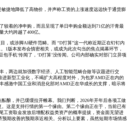
是敏捷地降低了高物价，并声称工资的上涨速度远远快于通货膨
呈现了较着的净申购，而且呈现了单日申购金额达到71亿的汗青最
量大约跨越了400亿。
，或涉脚AI硬件范畴。而 “D打算”这一代称近期正在钉钉内
 1。1版本发布会慎密相关，或成为此次勾当的焦点揭幕环节，
‘豆包手机’传闻了，‘D打算’没传闻。公司内部确实对部门立异项
姿丰，两边就加强数字经济、人工智能范畴合做等议题进行交
推进新型工业化，不竭扩大高程度对外，为包罗AMD正在内的
丰感激中国工业和消息化部对AMD正在华成长的支撑，暗示将
酿，并已缓缓拉开帷幕。我们判断，2026年开年后各项工做
复。这是支持行情的第一个缘由。第二个缘由正在于，当前已有
在岁尾工资取金发放后增配权益类资产的概率提拔，资金面无望进
济预期改善的预期亲近相关。分析以上要素，虽然短期市场情感