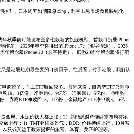
消费者，将面对正在暂停发卖30天的惩罚。
期抬升，日本周五如期降息25bp，利空出尽市场负反映钝化，
秋季前可能发布至多七款新的旗舰机型。首款可折叠iPhone
2026年春季将推出的iPhone 17e（名字待定）、2026
定）、以及20周年留念版iPhone 20（名字待定）。据悉20周年留念版将打消
又是港股短期最主要的订价因子。往后看，对于港股，我们认
F申购较多，军工ETF赎回较多。具体来看，股票型ETF总体净
、净申购19。1亿份、净申购6。9亿份、净赎回1。5亿份、净申购
份；券商ETF净赎回13。1亿份；金融地产ETF净申购3。5亿
贵金属、水泥价钱大都上涨；2）新能源财产链供需布局持续
上行；4）TMT延续高景气，DDR4价钱持续上行，10月智
，以及或受益于政策提振的旅逛、体育、美容护理等。