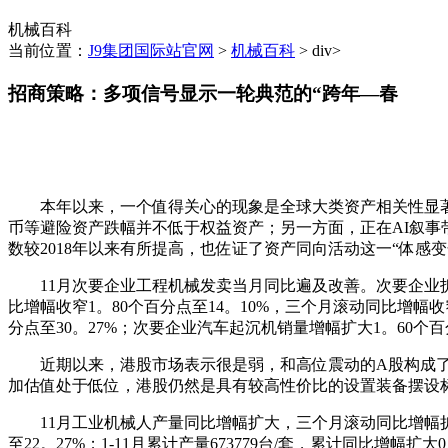
机械百科
当前位置：
J9集团国际站官网
>
机械百科
> div>
招商策略：多项信号显示一轮典范的“跨年—春
本年以来，一个值得关心的现象是全球大类资产相关性显著
币等避险资产跌幅并不低于权益资产；另一方面，正在AI叙
数较2018年以来有所提高，也佐证了资产同向活动这一“体感变
11月次要企业工程机械发卖当月同比遍及改善。次要企业拆载机
比增幅收窄1。80个百分点至14。10%，三个月滚动同比增幅收
分点至30。27%；次要企业汽车起沉机销量增幅扩大1。60个百分
近期以来，港股市场表示很是弱，和高位震动的A股构成了
加估值处于低位，港股仍然是具有较高性价比的设置装备摆设
11月工业机械人产量同比增幅扩大，三个月滚动同比增幅扩大。1
至22。27%；1-11月累计产量673779台/套，累计同比增幅扩大