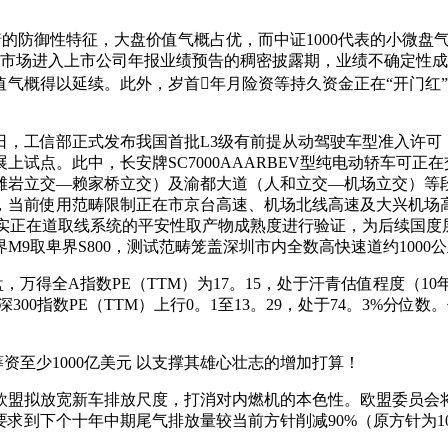
防御性特征，大盘价值气概占优，而中证1000代表的小微盘
，市场进入上市公司年报业绩预告的稠密披露期，业绩不确定性
气概得以延续。此外，岁首年月险资等持久资金正在“开门红
，工信部正式发布我国首批L3级有前提从动驾驶车型准入许可
试点。此中，长安牌SC7000AAARBEV型纯电动轿车可
滩岩立交—赖家桥立交）及渝都大道（人和立交—机场立交）等段启用
/h，当前使用范畴限制正在市京台高速、机场北线高速及大兴机
实正在道取线系统的平安性取产物成熟度进行验证，为后续国度
界M9取卑界S800，测试范畴笼盖深圳市内全数高快速道约100
得全A指数PE（TTM）为17。15，处于汗青估值程度（10年以
00指数PE（TTM）上行0。1至13。29，处于74。3%分位数。
筹资至少1000亿美元 以支撑其雄心壮志的增加打算！
。欧盟拟放宽新车排放尺度，打消对内燃机的本色性。欧盟委员会将
求到下个十年中期尾气排放量较当前方针削减90%（原方针为10