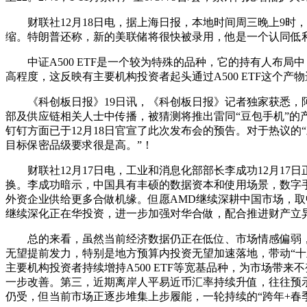
财联社12月18日电，据上海日报，本地时间周三晚上9时
缩。特朗普还称，新的美联储将很快被录用，他是一个认同低
中证A500 ETF是一个较为特殊的品种，它的持有人布局中
高程度，这反映有主要机构投资者起头通过A500 ETF这个产物
《科创板日报》19日讯，《科创板日报》记者独家获悉，阿里
部及供应链相关人士中传播，被猜测将推出雷同“豆包手机”的产
钉钉方面已于12月18日官宣了此次发布会的预告。对于热议的“
目标保密品级要求很是高。”！
财联社12月17日电，工业和消息化部部长李成功12月17
换。李成功暗示，中国具有丰硕的数据资本和使用场景，数字
外资企业供给更多合做机缘。但愿AMD继续深耕中国市场，
继续深化正在华投资，进一步加强对华合做，配合推进财产立
总的来看，虽然当前经济数据仍正在低位、市场情感偏弱，但
无望提前发力，特别是地方预算内投资无望加速落地，带动“
主要机构投资者持续增持A500 ETF等宽基品种，为市场
一步改善。第三，近期离岸人平易近币汇率持续升值，往往预
仍受，但当前市场正逐步堆集上步履能，一轮持续的“跨年+春