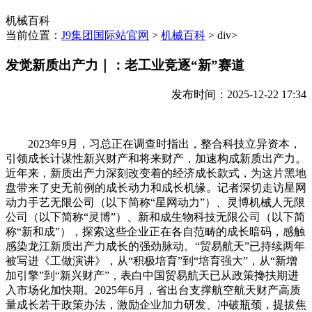
机械百科
当前位置：
J9集团国际站官网
>
机械百科
> div>
发觉新质出产力｜：老工业竞逐“新”赛道
发布时间：2025-12-22 17:34
2023年9月，习总正在调查时指出，整合科技立异资本，
引领成长计谋性新兴财产和将来财产，加速构成新质出产力。
近年来，新质出产力深刻改变着的经济成长款式，为这片黑地
盘带来了史无前例的成长动力和成长机缘。记者深切走访星网
动力手艺无限公司（以下简称“星网动力”）、灵博机械人无限
公司（以下简称“灵博”）、新和成生物科技无限公司（以下简
称“新和成”），探索这些企业正在各自范畴的成长暗码，感触
感染龙江新质出产力成长的强劲脉动。“贸易航天”已持续两年
被写进《工做演讲》，从“积极培育”到“培育强大”，从“新增
加引擎”到“新兴财产”，表白中国贸易航天已从政策搀扶期进
入市场化加快期。2025年6月，省出台支撑航空航天财产高质
量成长若干政策办法，激励企业加力研发、冲破瓶颈，提拔焦